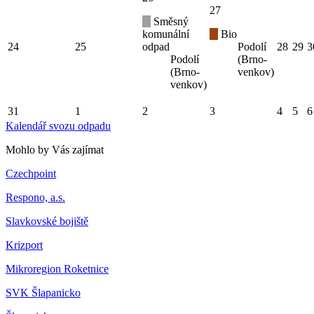
27
Směsný
komunální
Bio
24
25
odpad
Podolí
28
29
3
Podolí
(Brno-
(Brno-
venkov)
venkov)
31
1
2
3
4
5
6
Kalendář svozu odpadu
Mohlo by Vás zajímat
Czechpoint
Respono, a.s.
Slavkovské bojiště
Krizport
Mikroregion Roketnice
SVK Šlapanicko