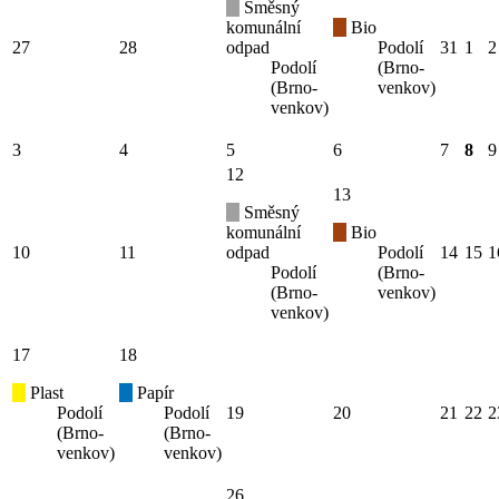
Směsný
komunální
Bio
27
28
odpad
Podolí
31
1
2
Podolí
(Brno-
(Brno-
venkov)
venkov)
3
4
5
6
7
8
9
12
13
Směsný
komunální
Bio
10
11
odpad
Podolí
14
15
1
Podolí
(Brno-
(Brno-
venkov)
venkov)
17
18
Plast
Papír
Podolí
Podolí
19
20
21
22
2
(Brno-
(Brno-
venkov)
venkov)
26