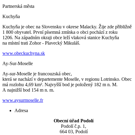
Partnerská města
Kuchyňa
Kuchyňa je obec na Slovensku v okrese Malacky. Žije zde přibližně
1 800 obyvatel. První písemná zmínka o obci pochází z roku
1206. Na západním okraji obce leží vlaková stanice Kuchyňa
na místní trati Zohor - Plavecký Mikuláš.
www.obeckuchyna.sk
Ay-Sur-Moselle
Ay-sur-Moselle je francouzská obec,
která se nachází v departemente Moselle, v regionu Lotrinsko. Obec
má rozlohu 4,69 km². Najvyšší bod je položený 182 m n. M.
A najnižší bod 154 m n. m.
www.aysurmoselle.fr
Adresa
Obecní úřad Podolí
Podolí č.p. 1,
664 03, Podolí