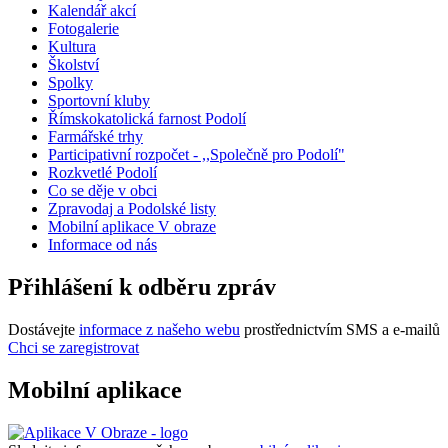
Kalendář akcí
Fotogalerie
Kultura
Školství
Spolky
Sportovní kluby
Římskokatolická farnost Podolí
Farmářské trhy
Participativní rozpočet - ,,Společně pro Podolí"
Rozkvetlé Podolí
Co se děje v obci
Zpravodaj a Podolské listy
Mobilní aplikace V obraze
Informace od nás
Přihlášení k odběru zpráv
Dostávejte
informace z našeho webu
prostřednictvím SMS a e-mailů
Chci se zaregistrovat
Mobilní aplikace