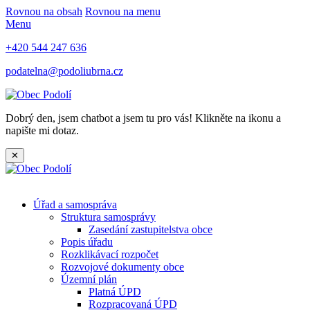
Rovnou na obsah
Rovnou na menu
Menu
+420 544 247 636
podatelna@podoliubrna.cz
Dobrý den, jsem chatbot a jsem tu pro vás! Klikněte na ikonu a
napište mi dotaz.
✕
Úřad a samospráva
Struktura samosprávy
Zasedání zastupitelstva obce
Popis úřadu
Rozklikávací rozpočet
Rozvojové dokumenty obce
Územní plán
Platná ÚPD
Rozpracovaná ÚPD