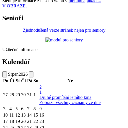
Sledujte informace z našeho webu v
mobilní aplikaci –
V OBRAZE.
Senioři
Zjednodušená verze stránek nejen pro seniory
Užitečné informace
Kalendář
Srpen
2026
Po
Út
St
Čt
Pá
So
Ne
2
1
27
28
29
30
31
1
Druhé promítání letního kina
Zobrazit všechny záznamy ze dne
3
4
5
6
7
8
9
10
11
12
13
14
15
16
17
18
19
20
21
22
23
24
25
26
27
28
29
30