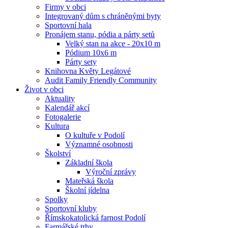
Firmy v obci
Integrovaný dům s chráněnými byty
Sportovní hala
Pronájem stanu, pódia a párty setů
Velký stan na akce - 20x10 m
Pódium 10x6 m
Párty sety
Knihovna Květy Legátové
Audit Family Friendly Community
Život v obci
Aktuality
Kalendář akcí
Fotogalerie
Kultura
O kultuře v Podolí
Významné osobnosti
Školství
Základní škola
Výroční zprávy
Mateřská škola
Školní jídelna
Spolky
Sportovní kluby
Římskokatolická farnost Podolí
Farmářské trhy