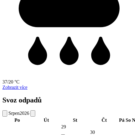
37/20 °C
Zobrazit více
Svoz odpadů
Srpen
2026
Po
Út
St
Čt
Pá
So
N
29
30