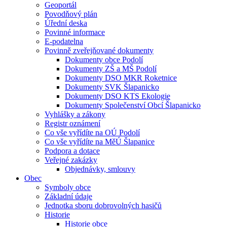
Geoportál
Povodňový plán
Úřední deska
Povinné informace
E-podatelna
Povinně zveřejňované dokumenty
Dokumenty obce Podolí
Dokumenty ZŠ a MŠ Podolí
Dokumenty DSO MKR Roketnice
Dokumenty SVK Šlapanicko
Dokumenty DSO KTS Ekologie
Dokumenty Společenství Obcí Šlapanicko
Vyhlášky a zákony
Registr oznámení
Co vše vyřídíte na OÚ Podolí
Co vše vyřídíte na MěÚ Šlapanice
Podpora a dotace
Veřejné zakázky
Objednávky, smlouvy
Obec
Symboly obce
Základní údaje
Jednotka sboru dobrovolných hasičů
Historie
Historie obce