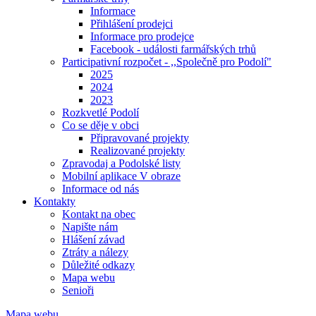
Informace
Přihlášení prodejci
Informace pro prodejce
Facebook - události farmářských trhů
Participativní rozpočet - ,,Společně pro Podolí"
2025
2024
2023
Rozkvetlé Podolí
Co se děje v obci
Připravované projekty
Realizované projekty
Zpravodaj a Podolské listy
Mobilní aplikace V obraze
Informace od nás
Kontakty
Kontakt na obec
Napište nám
Hlášení závad
Ztráty a nálezy
Důležité odkazy
Mapa webu
Senioři
Mapa webu