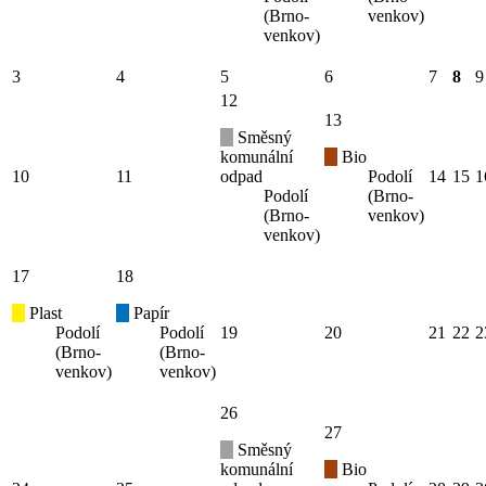
(Brno-
venkov)
venkov)
3
4
5
6
7
8
9
12
13
Směsný
komunální
Bio
10
11
odpad
Podolí
14
15
1
Podolí
(Brno-
(Brno-
venkov)
venkov)
17
18
Plast
Papír
Podolí
Podolí
19
20
21
22
2
(Brno-
(Brno-
venkov)
venkov)
26
27
Směsný
komunální
Bio