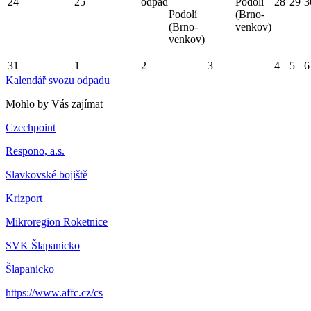
24
25
odpad
Podolí
28
29
3
Podolí
(Brno-
(Brno-
venkov)
venkov)
31
1
2
3
4
5
6
Kalendář svozu odpadu
Mohlo by Vás zajímat
Czechpoint
Respono, a.s.
Slavkovské bojiště
Krizport
Mikroregion Roketnice
SVK Šlapanicko
Šlapanicko
https://www.affc.cz/cs