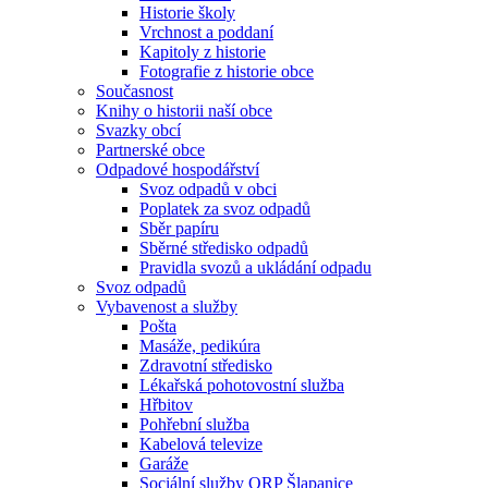
Historie školy
Vrchnost a poddaní
Kapitoly z historie
Fotografie z historie obce
Současnost
Knihy o historii naší obce
Svazky obcí
Partnerské obce
Odpadové hospodářství
Svoz odpadů v obci
Poplatek za svoz odpadů
Sběr papíru
Sběrné středisko odpadů
Pravidla svozů a ukládání odpadu
Svoz odpadů
Vybavenost a služby
Pošta
Masáže, pedikúra
Zdravotní středisko
Lékařská pohotovostní služba
Hřbitov
Pohřební služba
Kabelová televize
Garáže
Sociální služby ORP Šlapanice