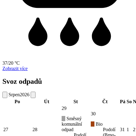
37/20 °C
Zobrazit více
Svoz odpadů
Srpen
2026
Po
Út
St
Čt
Pá
So
N
29
30
Směsný
komunální
Bio
27
28
odpad
Podolí
31
1
2
Podolí
(Brno-