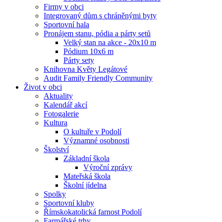
Firmy v obci
Integrovaný dům s chráněnými byty
Sportovní hala
Pronájem stanu, pódia a párty setů
Velký stan na akce - 20x10 m
Pódium 10x6 m
Párty sety
Knihovna Květy Legátové
Audit Family Friendly Community
Život v obci
Aktuality
Kalendář akcí
Fotogalerie
Kultura
O kultuře v Podolí
Významné osobnosti
Školství
Základní škola
Výroční zprávy
Mateřská škola
Školní jídelna
Spolky
Sportovní kluby
Římskokatolická farnost Podolí
Farmářské trhy