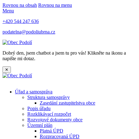
Rovnou na obsah
Rovnou na menu
Menu
+420 544 247 636
podatelna@podoliubrna.cz
Dobrý den, jsem chatbot a jsem tu pro vás! Klikněte na ikonu a
napište mi dotaz.
✕
Úřad a samospráva
Struktura samosprávy
Zasedání zastupitelstva obce
Popis úřadu
Rozklikávací rozpočet
Rozvojové dokumenty obce
Územní plán
Platná ÚPD
Rozpracovaná ÚPD