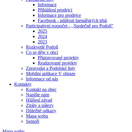
Informace
Přihlášení prodejci
Informace pro prodejce
Facebook - události farmářských trhů
Participativní rozpočet - ,,Společně pro Podolí"
2025
2024
2023
Rozkvetlé Podolí
Co se děje v obci
Připravované projekty
Realizované projekty
Zpravodaj a Podolské listy
Mobilní aplikace V obraze
Informace od nás
Kontakty
Kontakt na obec
Napište nám
Hlášení závad
Ztráty a nálezy
Důležité odkazy
Mapa webu
Senioři
Mapa webu