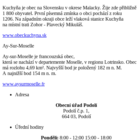
Kuchyňa je obec na Slovensku v okrese Malacky. Žije zde přibližně
1 800 obyvatel. První písemná zmínka o obci pochází z roku
1206. Na západním okraji obce leží vlaková stanice Kuchyňa
na místní trati Zohor - Plavecký Mikuláš.
www.obeckuchyna.sk
Ay-Sur-Moselle
Ay-sur-Moselle je francouzská obec,
která se nachází v departemente Moselle, v regionu Lotrinsko. Obec
má rozlohu 4,69 km². Najvyšší bod je položený 182 m n. M.
A najnižší bod 154 m n. m.
www.aysurmoselle.fr
Adresa
Obecní úřad Podolí
Podolí č.p. 1,
664 03, Podolí
Úřední hodiny
Pondělí:
8:00 - 12:00 15:00 - 18:00