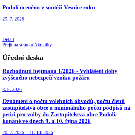
Podolí oceněno v soutěži Vesnice roku
29. 7.
2026
.
Detail
Přejít na stránku Aktuality
Úřední deska
Rozhodnutí hejtmana 1/2026 - Vyhlášení doby
zvýšeného nebezpečí vzniku požáru
3. 8.
2026
Oznámení o počtu volebních obvodů, počtu členů
zastupitelstva obce a minimálního počtu podpisů na
petici pro volby do Zastupitelstva obce Podolí,
konané ve dnech 9. a 10. října 2026
20. 7.
2026
–
11. 10.
2026