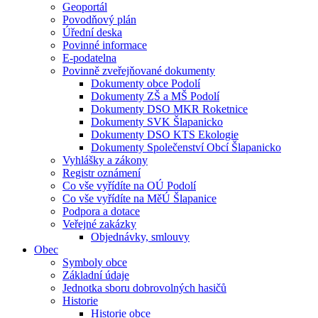
Geoportál
Povodňový plán
Úřední deska
Povinné informace
E-podatelna
Povinně zveřejňované dokumenty
Dokumenty obce Podolí
Dokumenty ZŠ a MŠ Podolí
Dokumenty DSO MKR Roketnice
Dokumenty SVK Šlapanicko
Dokumenty DSO KTS Ekologie
Dokumenty Společenství Obcí Šlapanicko
Vyhlášky a zákony
Registr oznámení
Co vše vyřídíte na OÚ Podolí
Co vše vyřídíte na MěÚ Šlapanice
Podpora a dotace
Veřejné zakázky
Objednávky, smlouvy
Obec
Symboly obce
Základní údaje
Jednotka sboru dobrovolných hasičů
Historie
Historie obce