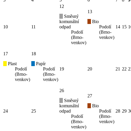
12
13
Směsný
komunální
Bio
10
11
odpad
Podolí
14
15
1
Podolí
(Brno-
(Brno-
venkov)
venkov)
17
18
Plast
Papír
Podolí
Podolí
19
20
21
22
2
(Brno-
(Brno-
venkov)
venkov)
26
27
Směsný
komunální
Bio
24
25
odpad
Podolí
28
29
3
Podolí
(Brno-
(Brno-
venkov)
venkov)