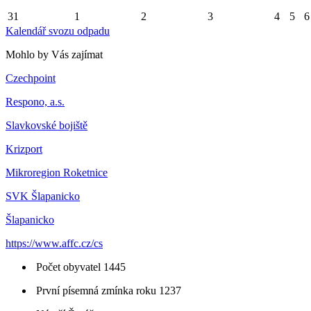
31
1
2
3
4
5
6
Kalendář svozu odpadu
Mohlo by Vás zajímat
Czechpoint
Respono, a.s.
Slavkovské bojiště
Krizport
Mikroregion Roketnice
SVK Šlapanicko
Šlapanicko
https://www.affc.cz/cs
Počet obyvatel 1445
První písemná zmínka roku 1237