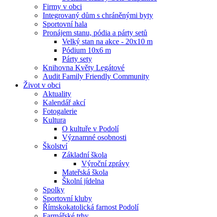
Firmy v obci
Integrovaný dům s chráněnými byty
Sportovní hala
Pronájem stanu, pódia a párty setů
Velký stan na akce - 20x10 m
Pódium 10x6 m
Párty sety
Knihovna Květy Legátové
Audit Family Friendly Community
Život v obci
Aktuality
Kalendář akcí
Fotogalerie
Kultura
O kultuře v Podolí
Významné osobnosti
Školství
Základní škola
Výroční zprávy
Mateřská škola
Školní jídelna
Spolky
Sportovní kluby
Římskokatolická farnost Podolí
Farmářské trhy