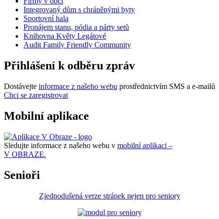
Firmy v obci
Integrovaný dům s chráněnými byty
Sportovní hala
Pronájem stanu, pódia a párty setů
Knihovna Květy Legátové
Audit Family Friendly Community
Přihlášení k odběru zpráv
Dostávejte
informace z našeho webu
prostřednictvím SMS a e-mailů
Chci se zaregistrovat
Mobilní aplikace
Sledujte informace z našeho webu v
mobilní aplikaci –
V OBRAZE.
Senioři
Zjednodušená verze stránek nejen pro seniory