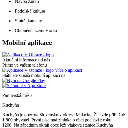
Návrší Žuráň
Podolská kultura
Smírčí kameny
Chráněné území Horka
Mobilní aplikace
Aktuální informace od nás
Přímo ve vašem telefonu
Více o aplikaci
Stáhněte si naši mobilní aplikaci na
Partnerská města
Kuchyňa
Kuchyňa je obec na Slovensku v okrese Malacky. Žije zde přibližně
1 800 obyvatel. První písemná zmínka o obci pochází z roku
1206. Na západním okraji obce leží vlaková stanice Kuchyňa