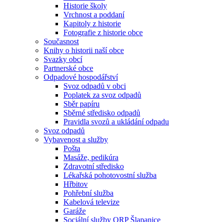
Historie školy
Vrchnost a poddaní
Kapitoly z historie
Fotografie z historie obce
Současnost
Knihy o historii naší obce
Svazky obcí
Partnerské obce
Odpadové hospodářství
Svoz odpadů v obci
Poplatek za svoz odpadů
Sběr papíru
Sběrné středisko odpadů
Pravidla svozů a ukládání odpadu
Svoz odpadů
Vybavenost a služby
Pošta
Masáže, pedikúra
Zdravotní středisko
Lékařská pohotovostní služba
Hřbitov
Pohřební služba
Kabelová televize
Garáže
Sociální služby ORP Šlapanice