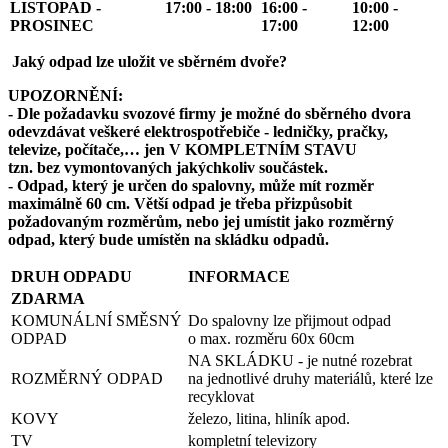
LISTOPAD -
17:00 - 18:00
16:00 -
10:00 -
PROSINEC
17:00
12:00
Jaký odpad lze uložit ve sběrném dvoře?
UPOZORNĚNÍ:
- Dle požadavku svozové firmy je možné do sběrného dvora
odevzdávat veškeré elektrospotřebiče - ledničky, pračky,
televize, počítače,… jen V KOMPLETNÍM STAVU
tzn. bez vymontovaných jakýchkoliv součástek.
- Odpad, který je určen do spalovny, může mít rozměr
maximálně 60 cm. Větší odpad je třeba přizpůsobit
požadovaným rozměrům,
nebo jej umístit jako rozměrný
odpad, který bude umístěn na skládku odpadů.
DRUH ODPADU
INFORMACE
ZDARMA
KOMUNÁLNÍ SMĚSNÝ
Do spalovny lze přijmout odpad
ODPAD
o max. rozměru 60x 60cm
NA SKLÁDKU - je nutné rozebrat
ROZMĚRNÝ ODPAD
na jednotlivé druhy materiálů, které lze
recyklovat
KOVY
železo, litina, hliník apod.
TV
kompletní televizory