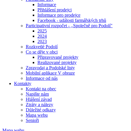
Informace
Přihlášení prodejci
Informace pro prodejce
Facebook - události farmářských trhů
Participativní rozpočet - ,,Společně pro Podolí"
2025
2024
2023
Rozkvetlé Podolí
Co se děje v obci
Připravované projekty
Realizované projekty
Zpravodaj a Podolské listy
Mobilní aplikace V obraze
Informace od nás
Kontakty
Kontakt na obec
Napište nám
Hlášení závad
Ztráty a nálezy
Důležité odkazy
Mapa webu
Senioři
Mapa webu