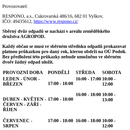
Provozovatel:
RESPONO, a.s., Cukrovarská 486/16, 682 01 Vyškov,
IČO: 49435612,
https://www.respono.cz/
Sběrný dvůr odpadů se nachází v areálu zemědělského
družstva AGROPOD.
Každý občan se musí ve sběrném středisku odpadů prokazovat
platnou průkazkou pro daný rok, kterou obdrží na OÚ Podolí.
Bez předložení této průkazky nebude umožněno ve sběrném
dvoře žádný odpad uložit.
PROVOZNÍ DOBA
PONDĚLÍ
STŘEDA
SOBOTA
LEDEN - ÚNOR -
16:00 - 17:00
10:00 -
17:00 - 18:00
BŘEZEN
12:00
16:00 - 18:00
10:00 -
DUBEN - KVĚTEN -
17:00 - 18:00
13:00
ČERVEN - ZÁŘÍ -
ŘÍJEN
ČERVENEC -
17:00 - 18:00
16:00 - 18:00
10:00 -
SRPEN
12:00