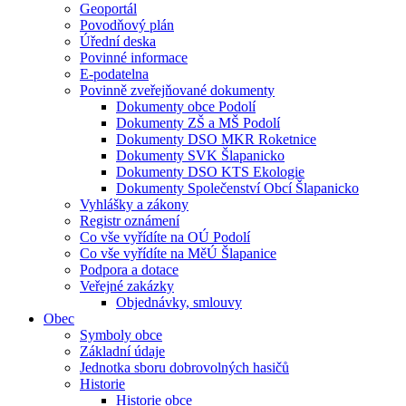
Geoportál
Povodňový plán
Úřední deska
Povinné informace
E-podatelna
Povinně zveřejňované dokumenty
Dokumenty obce Podolí
Dokumenty ZŠ a MŠ Podolí
Dokumenty DSO MKR Roketnice
Dokumenty SVK Šlapanicko
Dokumenty DSO KTS Ekologie
Dokumenty Společenství Obcí Šlapanicko
Vyhlášky a zákony
Registr oznámení
Co vše vyřídíte na OÚ Podolí
Co vše vyřídíte na MěÚ Šlapanice
Podpora a dotace
Veřejné zakázky
Objednávky, smlouvy
Obec
Symboly obce
Základní údaje
Jednotka sboru dobrovolných hasičů
Historie
Historie obce