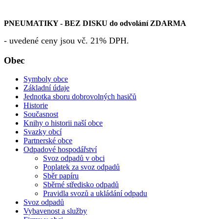
PNEUMATIKY - BEZ DISKU do odvolání ZDARMA
- uvedené ceny jsou vč. 21% DPH.
Obec
Symboly obce
Základní údaje
Jednotka sboru dobrovolných hasičů
Historie
Současnost
Knihy o historii naší obce
Svazky obcí
Partnerské obce
Odpadové hospodářství
Svoz odpadů v obci
Poplatek za svoz odpadů
Sběr papíru
Sběrné středisko odpadů
Pravidla svozů a ukládání odpadu
Svoz odpadů
Vybavenost a služby