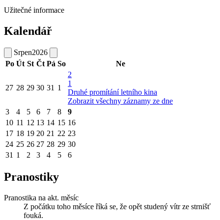
Užitečné informace
Kalendář
Srpen
2026
Po
Út
St
Čt
Pá
So
Ne
2
1
27
28
29
30
31
1
Druhé promítání letního kina
Zobrazit všechny záznamy ze dne
3
4
5
6
7
8
9
10
11
12
13
14
15
16
17
18
19
20
21
22
23
24
25
26
27
28
29
30
31
1
2
3
4
5
6
Pranostiky
Pranostika na akt. měsíc
Z počátku toho měsíce říká se, že opět studený vítr ze strnišť
fouká.