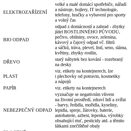
velké a malé domácí spotřebiče, nářadí
a nástroje, bojlery, IT technologie,
ELEKTROZAŘÍZENÍ
telefony, hračky a vybavení pro sporty
a volný čas
odpad z domácností a zahrad - zbytky
jídel ROSTLINNÉHO PŮVODU,
pečivo, obilniny, ovoce, zelenina,
BIO ODPAD
kávový a čajový odpad vč. filtrů
a sáčků, tráva, plevel, listí, seno, sláma,
květiny, zbytky rostlin,
starý nábytek bez kování - rozebraný
DŘEVO
na desky
viz. etikety na kontejnerech, lze
PLAST
i plechovky od potravin, kosmetiky
a nápojů
PAPÍR
viz. etikety na kontejnerech
vyznačuje se negativním vlivem
na životní prostředí, zdraví lidí a zvířat
- barvy, ředidla, mořidla, kyseliny,
NEBEZPEČNÝ ODPAD
lepidla, spreje, žárovky, baterie,
autobaterie, azbest, lepenka, výrobky
obsahující rtuť, pesticidy atd. a těmito
látkami znečištěné obaly