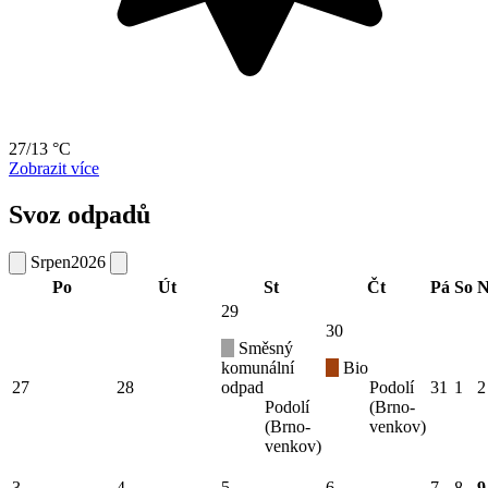
27/13 °C
Zobrazit více
Svoz odpadů
Srpen
2026
Po
Út
St
Čt
Pá
So
N
29
30
Směsný
komunální
Bio
27
28
odpad
Podolí
31
1
2
Podolí
(Brno-
(Brno-
venkov)
venkov)
3
4
5
6
7
8
9