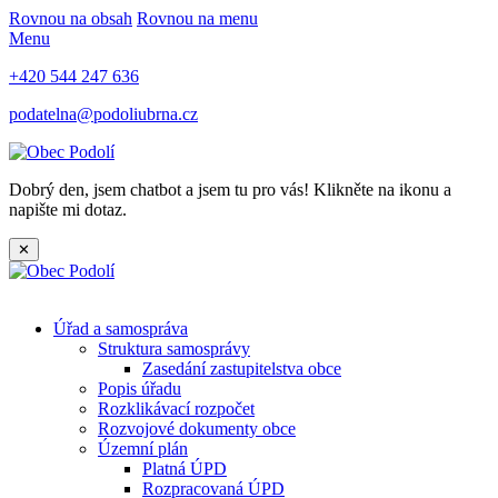
Rovnou na obsah
Rovnou na menu
Menu
+420 544 247 636
podatelna@podoliubrna.cz
Dobrý den, jsem chatbot a jsem tu pro vás! Klikněte na ikonu a
napište mi dotaz.
✕
Úřad a samospráva
Struktura samosprávy
Zasedání zastupitelstva obce
Popis úřadu
Rozklikávací rozpočet
Rozvojové dokumenty obce
Územní plán
Platná ÚPD
Rozpracovaná ÚPD