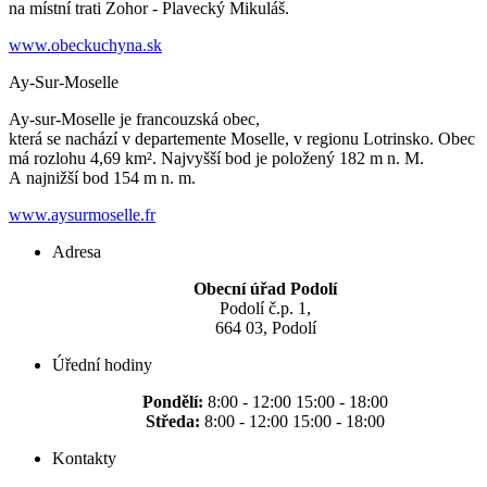
na místní trati Zohor - Plavecký Mikuláš.
www.obeckuchyna.sk
Ay-Sur-Moselle
Ay-sur-Moselle je francouzská obec,
která se nachází v departemente Moselle, v regionu Lotrinsko. Obec
má rozlohu 4,69 km². Najvyšší bod je položený 182 m n. M.
A najnižší bod 154 m n. m.
www.aysurmoselle.fr
Adresa
Obecní úřad Podolí
Podolí č.p. 1,
664 03, Podolí
Úřední hodiny
Pondělí:
8:00 - 12:00 15:00 - 18:00
Středa:
8:00 - 12:00 15:00 - 18:00
Kontakty