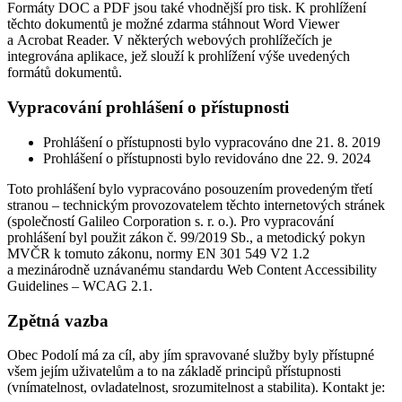
Formáty DOC a PDF jsou také vhodnější pro tisk. K prohlížení
těchto dokumentů je možné zdarma stáhnout Word Viewer
a Acrobat Reader. V některých webových prohlížečích je
integrována aplikace, jež slouží k prohlížení výše uvedených
formátů dokumentů.
Vypracování prohlášení o přístupnosti
Prohlášení o přístupnosti bylo vypracováno dne 21. 8. 2019
Prohlášení o přístupnosti bylo revidováno dne 22. 9. 2024
Toto prohlášení bylo vypracováno posouzením provedeným třetí
stranou – technickým provozovatelem těchto internetových stránek
(společností Galileo Corporation s. r. o.). Pro vypracování
prohlášení byl použit zákon č. 99/2019 Sb., a metodický pokyn
MVČR k tomuto zákonu, normy EN 301 549 V2 1.2
a mezinárodně uznávanému standardu Web Content Accessibility
Guidelines – WCAG 2.1.
Zpětná vazba
Obec Podolí má za cíl, aby jím spravované služby byly přístupné
všem jejím uživatelům a to na základě principů přístupnosti
(vnímatelnost, ovladatelnost, srozumitelnost a stabilita). Kontakt je: