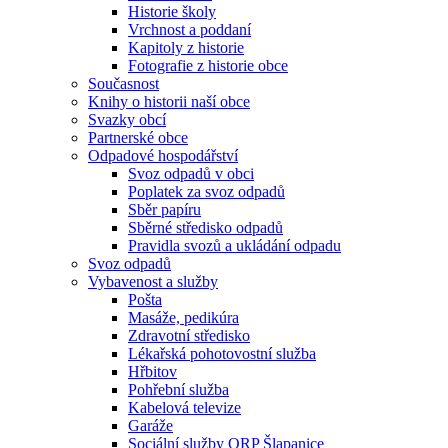
Historie školy
Vrchnost a poddaní
Kapitoly z historie
Fotografie z historie obce
Současnost
Knihy o historii naší obce
Svazky obcí
Partnerské obce
Odpadové hospodářství
Svoz odpadů v obci
Poplatek za svoz odpadů
Sběr papíru
Sběrné středisko odpadů
Pravidla svozů a ukládání odpadu
Svoz odpadů
Vybavenost a služby
Pošta
Masáže, pedikúra
Zdravotní středisko
Lékařská pohotovostní služba
Hřbitov
Pohřební služba
Kabelová televize
Garáže
Sociální služby ORP Šlapanice