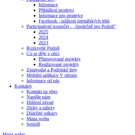
Informace
Přihlášení prodejci
Informace pro prodejce
Facebook - události farmářských trhů
Participativní rozpočet - ,,Společně pro Podolí"
2025
2024
2023
Rozkvetlé Podolí
Co se děje v obci
Připravované projekty
Realizované projekty
Zpravodaj a Podolské listy
Mobilní aplikace V obraze
Informace od nás
Kontakty
Kontakt na obec
Napište nám
Hlášení závad
Ztráty a nálezy
Důležité odkazy
Mapa webu
Senioři
Mapa webu