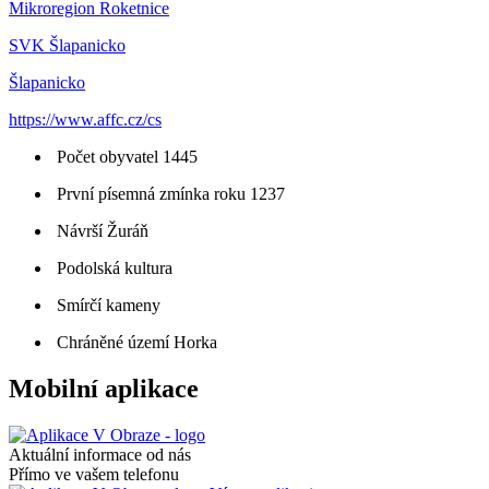
Mikroregion Roketnice
SVK Šlapanicko
Šlapanicko
https://www.affc.cz/cs
Počet obyvatel 1445
První písemná zmínka roku 1237
Návrší Žuráň
Podolská kultura
Smírčí kameny
Chráněné území Horka
Mobilní aplikace
Aktuální informace od nás
Přímo ve vašem telefonu