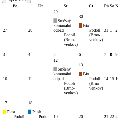
Po
Út
St
Čt
Pá
So
N
29
30
Směsný
komunální
Bio
27
28
odpad
Podolí
31
1
2
Podolí
(Brno-
(Brno-
venkov)
venkov)
3
4
5
6
7
8
9
12
13
Směsný
komunální
Bio
10
11
odpad
Podolí
14
15
1
Podolí
(Brno-
(Brno-
venkov)
venkov)
17
18
Plast
Papír
Podolí
Podolí
19
20
21
22
2