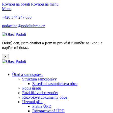
Rovnou na obsah
Rovnou na menu
Menu
+420 544 247 636
podatelna@podoliubrna.cz
Dobrý den, jsem chatbot a jsem tu pro vás! Klikněte na ikonu a
napište mi dotaz.
✕
Úřad a samospráva
Struktura samosprávy
Zasedání zastupitelstva obce
Popis úřadu
Rozklikávací rozpočet
Rozvojové dokumenty obce
Územní plán
Platná ÚPD
Rozpracovaná ÚPD