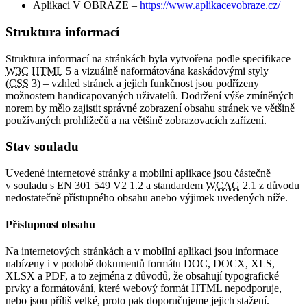
Aplikaci V OBRAZE –
https://www.aplikacevobraze.cz/
Struktura informací
Struktura informací na stránkách byla vytvořena podle specifikace
W3C
HTML
5 a vizuálně naformátována kaskádovými styly
(
CSS
3) – vzhled stránek a jejich funkčnost jsou podřízeny
možnostem handicapovaných uživatelů. Dodržení výše zmíněných
norem by mělo zajistit správné zobrazení obsahu stránek ve většině
používaných prohlížečů a na většině zobrazovacích zařízení.
Stav souladu
Uvedené internetové stránky a mobilní aplikace jsou částečně
v souladu s EN 301 549 V2 1.2 a standardem
WCAG
2.1 z důvodu
nedostatečně přístupného obsahu anebo výjimek uvedených níže.
Přístupnost obsahu
Na internetových stránkách a v mobilní aplikaci jsou informace
nabízeny i v podobě dokumentů formátu DOC, DOCX, XLS,
XLSX a PDF, a to zejména z důvodů, že obsahují typografické
prvky a formátování, které webový formát HTML nepodporuje,
nebo jsou příliš velké, proto pak doporučujeme jejich stažení.