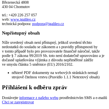
Březenecká 4808
430 04 Chomutov
tel.: +420 226 257 057
web:
www.igalileo.cz
technická podpora:
podpora@igalileo.cz
Nepřístupný obsah
Níže uvedený obsah není přístupný, jelikož uvedení těchto
nedostatků do souladu se zákonem a s pravidly přístupnosti by
v tomto případě bylo pro provozovatele finančně náročné, takže
podle § 7 zákona 99/2019 Sb. toto není dodatečně upravováno a je
dočasně uplatňována výjimka z důvodu nepřiměřené zátěže
ve smyslu článku 5 směrnice (EU) 2016/2102.
některé PDF dokumenty na webových stránkách nemají
strojově čitelnou vrstvu (Pravidlo 1.1.1 Netextový obsah)
Přihlášení k odběru zpráv
Dostávejte
informace z našeho webu
prostřednictvím SMS a e-mailů
Chci se zaregistrovat