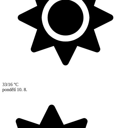
33/16 °C
pondělí
10. 8.