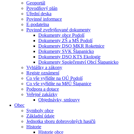
Geoportál
Povodňový plán
Úřední deska
Povinné informace
E-podatelna
Povinně zveřejňované dokumenty
Dokumenty obce Podolí
Dokumenty ZŠ a MŠ Podolí
Dokumenty DSO MKR Roketnice
Dokumenty SVK Šlapanicko
Dokumenty DSO KTS Ekologie
Dokumenty Společenství Obcí Šlapanicko
Vyhlášky a zákony
Registr oznámení
Co vše vyřídíte na OÚ Podolí
Co vše vyřídíte na MěÚ Šlapanice
Podpora a dotace
Veřejné zakázky
Objednávky, smlouvy
Obec
Symboly obce
Základní údaje
Jednotka sboru dobrovolných hasičů
Historie
Historie obce