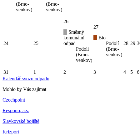
(Brno-
(Brno-
venkov)
venkov)
26
27
Směsný
komunální
Bio
24
25
odpad
Podolí
28
29
3
Podolí
(Brno-
(Brno-
venkov)
venkov)
31
1
2
3
4
5
6
Kalendář svozu odpadu
Mohlo by Vás zajímat
Czechpoint
Respono, a.s.
Slavkovské bojiště
Krizport