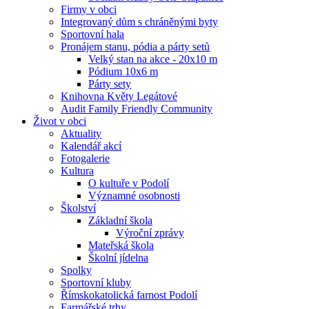
Firmy v obci
Integrovaný dům s chráněnými byty
Sportovní hala
Pronájem stanu, pódia a párty setů
Velký stan na akce - 20x10 m
Pódium 10x6 m
Párty sety
Knihovna Květy Legátové
Audit Family Friendly Community
Život v obci
Aktuality
Kalendář akcí
Fotogalerie
Kultura
O kultuře v Podolí
Významné osobnosti
Školství
Základní škola
Výroční zprávy
Mateřská škola
Školní jídelna
Spolky
Sportovní kluby
Římskokatolická farnost Podolí
Farmářské trhy