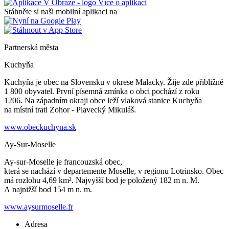
Více o aplikaci
Stáhněte si naši mobilní aplikaci na
Partnerská města
Kuchyňa
Kuchyňa je obec na Slovensku v okrese Malacky. Žije zde přibližně
1 800 obyvatel. První písemná zmínka o obci pochází z roku
1206. Na západním okraji obce leží vlaková stanice Kuchyňa
na místní trati Zohor - Plavecký Mikuláš.
www.obeckuchyna.sk
Ay-Sur-Moselle
Ay-sur-Moselle je francouzská obec,
která se nachází v departemente Moselle, v regionu Lotrinsko. Obec
má rozlohu 4,69 km². Najvyšší bod je položený 182 m n. M.
A najnižší bod 154 m n. m.
www.aysurmoselle.fr
Adresa