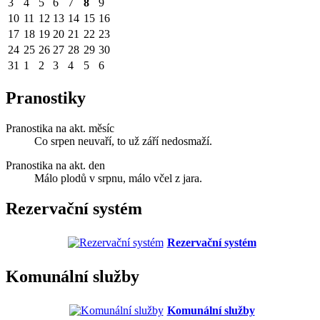
3
4
5
6
7
8
9
10
11
12
13
14
15
16
17
18
19
20
21
22
23
24
25
26
27
28
29
30
31
1
2
3
4
5
6
Pranostiky
Pranostika na akt. měsíc
Co srpen neuvaří, to už září nedosmaží.
Pranostika na akt. den
Málo plodů v srpnu, málo včel z jara.
Rezervační systém
Rezervační systém
Komunální služby
Komunální služby