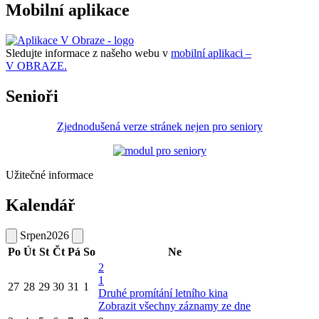
Mobilní aplikace
Sledujte informace z našeho webu v
mobilní aplikaci –
V OBRAZE.
Senioři
Zjednodušená verze stránek nejen pro seniory
Užitečné informace
Kalendář
Srpen
2026
Po
Út
St
Čt
Pá
So
Ne
2
1
27
28
29
30
31
1
Druhé promítání letního kina
Zobrazit všechny záznamy ze dne