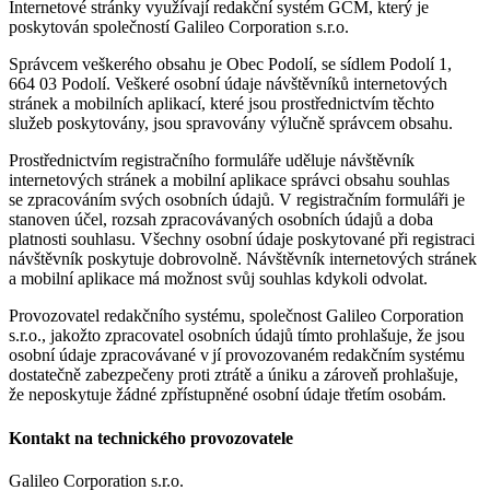
Internetové stránky využívají redakční systém GCM, který je
poskytován společností Galileo Corporation s.r.o.
Správcem veškerého obsahu je Obec Podolí, se sídlem Podolí 1,
664 03 Podolí. Veškeré osobní údaje návštěvníků internetových
stránek a mobilních aplikací, které jsou prostřednictvím těchto
služeb poskytovány, jsou spravovány výlučně správcem obsahu.
Prostřednictvím registračního formuláře uděluje návštěvník
internetových stránek a mobilní aplikace správci obsahu souhlas
se zpracováním svých osobních údajů. V registračním formuláři je
stanoven účel, rozsah zpracovávaných osobních údajů a doba
platnosti souhlasu. Všechny osobní údaje poskytované při registraci
návštěvník poskytuje dobrovolně. Návštěvník internetových stránek
a mobilní aplikace má možnost svůj souhlas kdykoli odvolat.
Provozovatel redakčního systému, společnost Galileo Corporation
s.r.o., jakožto zpracovatel osobních údajů tímto prohlašuje, že jsou
osobní údaje zpracovávané v jí provozovaném redakčním systému
dostatečně zabezpečeny proti ztrátě a úniku a zároveň prohlašuje,
že neposkytuje žádné zpřístupněné osobní údaje třetím osobám.
Kontakt na technického provozovatele
Galileo Corporation s.r.o.