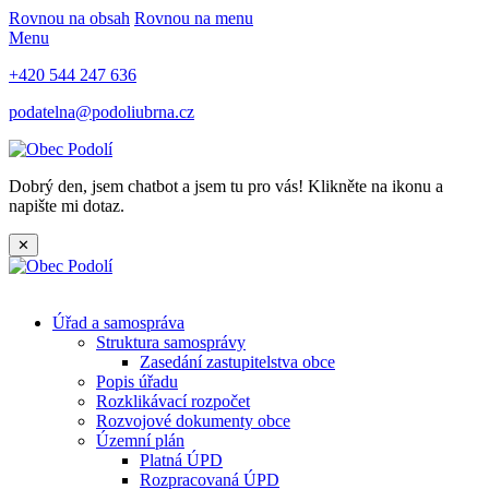
Rovnou na obsah
Rovnou na menu
Menu
+420 544 247 636
podatelna@podoliubrna.cz
Dobrý den, jsem chatbot a jsem tu pro vás! Klikněte na ikonu a
napište mi dotaz.
✕
Úřad a samospráva
Struktura samosprávy
Zasedání zastupitelstva obce
Popis úřadu
Rozklikávací rozpočet
Rozvojové dokumenty obce
Územní plán
Platná ÚPD
Rozpracovaná ÚPD