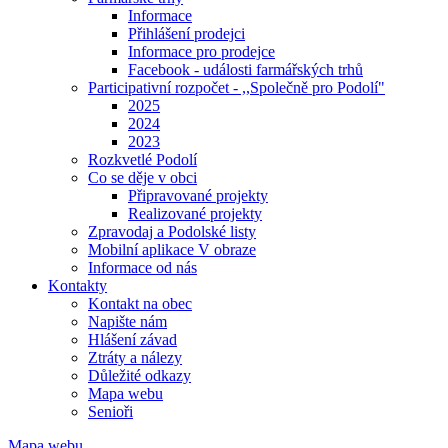
Informace
Přihlášení prodejci
Informace pro prodejce
Facebook - události farmářských trhů
Participativní rozpočet - ,,Společně pro Podolí"
2025
2024
2023
Rozkvetlé Podolí
Co se děje v obci
Připravované projekty
Realizované projekty
Zpravodaj a Podolské listy
Mobilní aplikace V obraze
Informace od nás
Kontakty
Kontakt na obec
Napište nám
Hlášení závad
Ztráty a nálezy
Důležité odkazy
Mapa webu
Senioři
Mapa webu