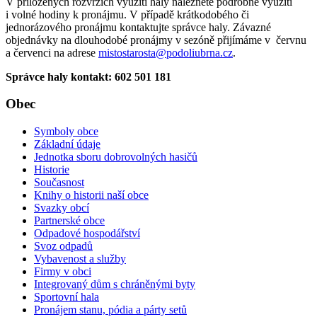
V přiložených rozvrzích využití haly naleznete podrobné využití
i volné hodiny k pronájmu. V případě krátkodobého či
jednorázového pronájmu kontaktujte správce haly. Závazné
objednávky na dlouhodobé pronájmy v sezóně přijímáme v červnu
a červenci na adrese
mistostarosta@podoliubrna.cz
.
Správce haly kontakt:
602 501 181
Obec
Symboly obce
Základní údaje
Jednotka sboru dobrovolných hasičů
Historie
Současnost
Knihy o historii naší obce
Svazky obcí
Partnerské obce
Odpadové hospodářství
Svoz odpadů
Vybavenost a služby
Firmy v obci
Integrovaný dům s chráněnými byty
Sportovní hala
Pronájem stanu, pódia a párty setů