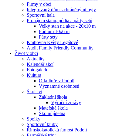
Firmy v obci
Integrovaný dům s chráněnými byty
Sportovní hala
Pronájem stanu, pódia a párty setů
Velký stan na akce - 20x10 m
Pódium 10x6 m
Párty sety
Knihovna Květy Legátové
Audit Family Friendly Community
Život v obci
Aktuality
Kalendář akcí
Fotogalerie
Kultura
O kultuře v Podolí
Významné osobnosti
Školství
Základní škola
Výroční zprávy
Mateřská škola
Školní jídelna
Spolky
Sportovní kluby
Římskokatolická farnost Podolí
Farmářské trhy