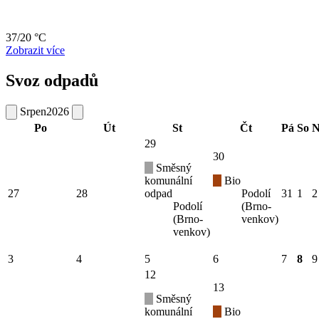
37/20 °C
Zobrazit více
Svoz odpadů
Srpen
2026
Po
Út
St
Čt
Pá
So
N
29
30
Směsný
komunální
Bio
27
28
odpad
Podolí
31
1
2
Podolí
(Brno-
(Brno-
venkov)
venkov)
3
4
5
6
7
8
9
12
13
Směsný
komunální
Bio