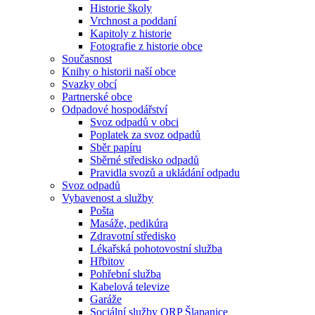
Historie školy
Vrchnost a poddaní
Kapitoly z historie
Fotografie z historie obce
Současnost
Knihy o historii naší obce
Svazky obcí
Partnerské obce
Odpadové hospodářství
Svoz odpadů v obci
Poplatek za svoz odpadů
Sběr papíru
Sběrné středisko odpadů
Pravidla svozů a ukládání odpadu
Svoz odpadů
Vybavenost a služby
Pošta
Masáže, pedikúra
Zdravotní středisko
Lékařská pohotovostní služba
Hřbitov
Pohřební služba
Kabelová televize
Garáže
Sociální služby ORP Šlapanice