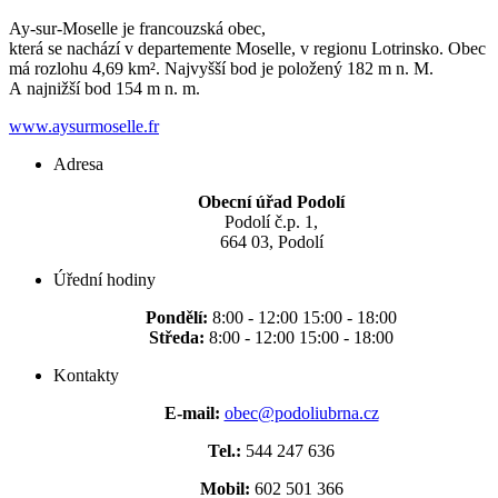
Ay-sur-Moselle je francouzská obec,
která se nachází v departemente Moselle, v regionu Lotrinsko. Obec
má rozlohu 4,69 km². Najvyšší bod je položený 182 m n. M.
A najnižší bod 154 m n. m.
www.aysurmoselle.fr
Adresa
Obecní úřad Podolí
Podolí č.p. 1,
664 03, Podolí
Úřední hodiny
Pondělí:
8:00 - 12:00 15:00 - 18:00
Středa:
8:00 - 12:00 15:00 - 18:00
Kontakty
E-mail:
obec@podoliubrna.cz
Tel.:
544 247 636
Mobil:
602 501 366