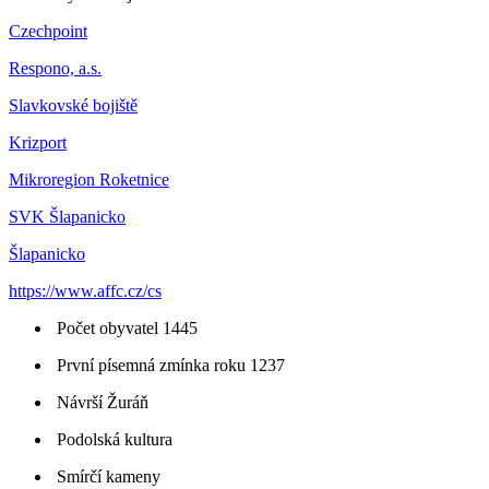
Czechpoint
Respono, a.s.
Slavkovské bojiště
Krizport
Mikroregion Roketnice
SVK Šlapanicko
Šlapanicko
https://www.affc.cz/cs
Počet obyvatel 1445
První písemná zmínka roku 1237
Návrší Žuráň
Podolská kultura
Smírčí kameny