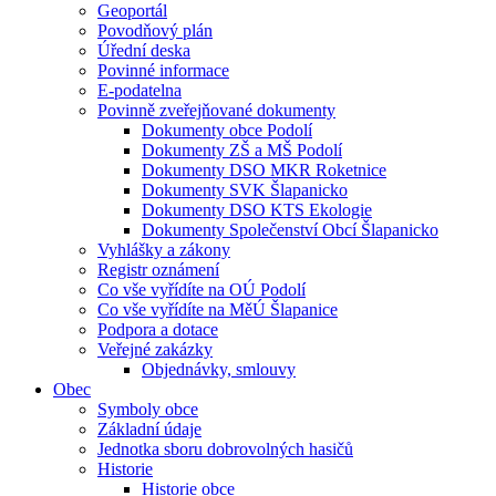
Geoportál
Povodňový plán
Úřední deska
Povinné informace
E-podatelna
Povinně zveřejňované dokumenty
Dokumenty obce Podolí
Dokumenty ZŠ a MŠ Podolí
Dokumenty DSO MKR Roketnice
Dokumenty SVK Šlapanicko
Dokumenty DSO KTS Ekologie
Dokumenty Společenství Obcí Šlapanicko
Vyhlášky a zákony
Registr oznámení
Co vše vyřídíte na OÚ Podolí
Co vše vyřídíte na MěÚ Šlapanice
Podpora a dotace
Veřejné zakázky
Objednávky, smlouvy
Obec
Symboly obce
Základní údaje
Jednotka sboru dobrovolných hasičů
Historie
Historie obce