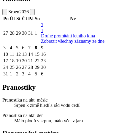
Srpen
2026
Po
Út
St
Čt
Pá
So
Ne
2
1
27
28
29
30
31
1
Druhé promítání letního kina
Zobrazit všechny záznamy ze dne
3
4
5
6
7
8
9
10
11
12
13
14
15
16
17
18
19
20
21
22
23
24
25
26
27
28
29
30
31
1
2
3
4
5
6
Pranostiky
Pranostika na akt. měsíc
Srpen k zimě hledí a rád vodu cedí.
Pranostika na akt. den
Málo plodů v srpnu, málo včel z jara.