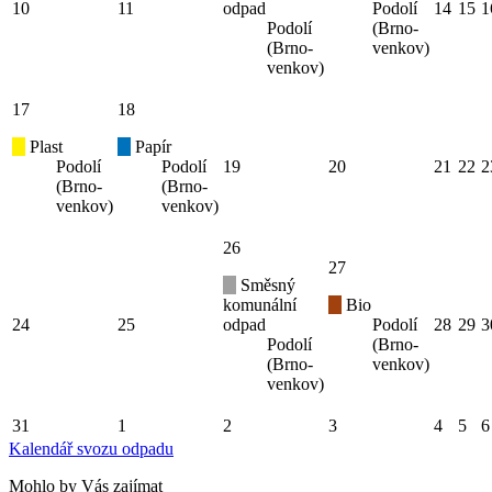
10
11
odpad
Podolí
14
15
1
Podolí
(Brno-
(Brno-
venkov)
venkov)
17
18
Plast
Papír
Podolí
Podolí
19
20
21
22
2
(Brno-
(Brno-
venkov)
venkov)
26
27
Směsný
komunální
Bio
24
25
odpad
Podolí
28
29
3
Podolí
(Brno-
(Brno-
venkov)
venkov)
31
1
2
3
4
5
6
Kalendář svozu odpadu
Mohlo by Vás zajímat