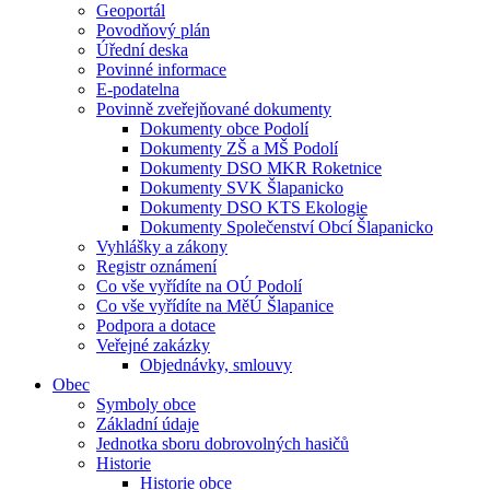
Geoportál
Povodňový plán
Úřední deska
Povinné informace
E-podatelna
Povinně zveřejňované dokumenty
Dokumenty obce Podolí
Dokumenty ZŠ a MŠ Podolí
Dokumenty DSO MKR Roketnice
Dokumenty SVK Šlapanicko
Dokumenty DSO KTS Ekologie
Dokumenty Společenství Obcí Šlapanicko
Vyhlášky a zákony
Registr oznámení
Co vše vyřídíte na OÚ Podolí
Co vše vyřídíte na MěÚ Šlapanice
Podpora a dotace
Veřejné zakázky
Objednávky, smlouvy
Obec
Symboly obce
Základní údaje
Jednotka sboru dobrovolných hasičů
Historie
Historie obce