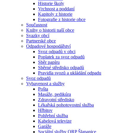
Historie školy
Vrchnost a poddaní
Kapitoly z historie
Fotografie z historie obce
Současnost
Knihy o historii naší obce
Svazky obcí
Partnerské obce
Odpadové hospodářství
Svoz odpadů v obci
Poplatek za svoz odpadů
Sběr papíru
Sběrné středisko odpadů
Pravidla svozů a ukládání odpadu
Svoz odpadů
Vybavenost a služby
Pošta
Masáže, pedikúra
Zdravotní středisko
Lékařská pohotovostní služba
Hřbitov
Pohřební služba
Kabelová televize
Garáže
Sociální služby ORP Šlapanice