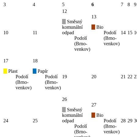
3
4
5
6
7
8
9
12
13
Směsný
komunální
Bio
10
11
odpad
Podolí
14
15
1
Podolí
(Brno-
(Brno-
venkov)
venkov)
17
18
Plast
Papír
Podolí
Podolí
19
20
21
22
2
(Brno-
(Brno-
venkov)
venkov)
26
27
Směsný
komunální
Bio
24
25
odpad
Podolí
28
29
3
Podolí
(Brno-
(Brno-
venkov)