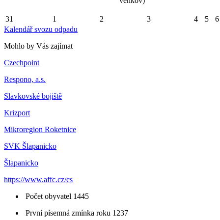
venkov)
31
1
2
3
4
5
6
Kalendář svozu odpadu
Mohlo by Vás zajímat
Czechpoint
Respono, a.s.
Slavkovské bojiště
Krizport
Mikroregion Roketnice
SVK Šlapanicko
Šlapanicko
https://www.affc.cz/cs
Počet obyvatel 1445
První písemná zmínka roku 1237