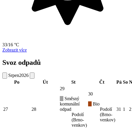
33/16 °C
Zobrazit více
Svoz odpadů
Srpen
2026
Po
Út
St
Čt
Pá
So
N
29
30
Směsný
komunální
Bio
27
28
odpad
Podolí
31
1
2
Podolí
(Brno-
(Brno-
venkov)
venkov)