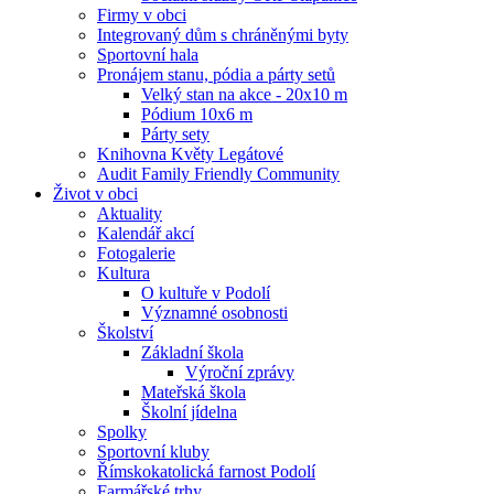
Firmy v obci
Integrovaný dům s chráněnými byty
Sportovní hala
Pronájem stanu, pódia a párty setů
Velký stan na akce - 20x10 m
Pódium 10x6 m
Párty sety
Knihovna Květy Legátové
Audit Family Friendly Community
Život v obci
Aktuality
Kalendář akcí
Fotogalerie
Kultura
O kultuře v Podolí
Významné osobnosti
Školství
Základní škola
Výroční zprávy
Mateřská škola
Školní jídelna
Spolky
Sportovní kluby
Římskokatolická farnost Podolí
Farmářské trhy