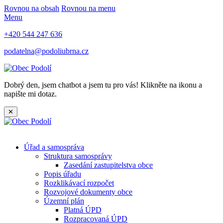
Rovnou na obsah
Rovnou na menu
Menu
+420 544 247 636
podatelna@podoliubrna.cz
Dobrý den, jsem chatbot a jsem tu pro vás! Klikněte na ikonu a
napište mi dotaz.
✕
Úřad a samospráva
Struktura samosprávy
Zasedání zastupitelstva obce
Popis úřadu
Rozklikávací rozpočet
Rozvojové dokumenty obce
Územní plán
Platná ÚPD
Rozpracovaná ÚPD