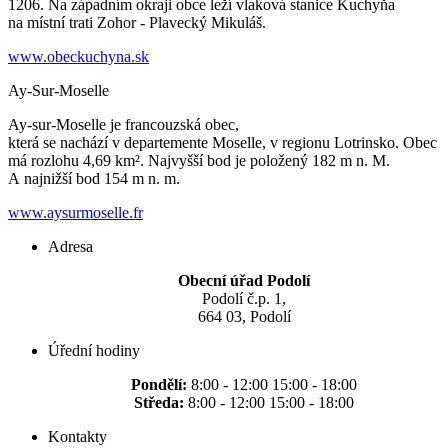
1206. Na západním okraji obce leží vlaková stanice Kuchyňa
na místní trati Zohor - Plavecký Mikuláš.
www.obeckuchyna.sk
Ay-Sur-Moselle
Ay-sur-Moselle je francouzská obec,
která se nachází v departemente Moselle, v regionu Lotrinsko. Obec
má rozlohu 4,69 km². Najvyšší bod je položený 182 m n. M.
A najnižší bod 154 m n. m.
www.aysurmoselle.fr
Adresa
Obecní úřad Podolí
Podolí č.p. 1,
664 03, Podolí
Úřední hodiny
Pondělí:
8:00 - 12:00 15:00 - 18:00
Středa:
8:00 - 12:00 15:00 - 18:00
Kontakty