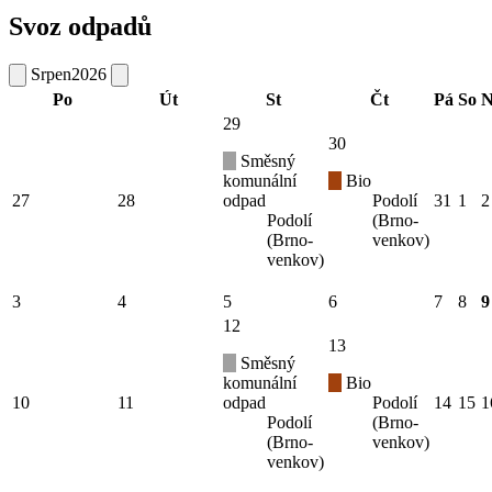
Svoz odpadů
Srpen
2026
Po
Út
St
Čt
Pá
So
N
29
30
Směsný
komunální
Bio
27
28
odpad
Podolí
31
1
2
Podolí
(Brno-
(Brno-
venkov)
venkov)
3
4
5
6
7
8
9
12
13
Směsný
komunální
Bio
10
11
odpad
Podolí
14
15
1
Podolí
(Brno-
(Brno-
venkov)
venkov)