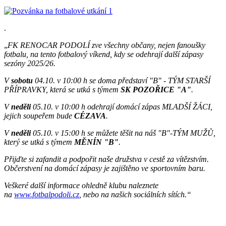
.
„
FK RENOCAR PODOLÍ zve všechny občany, nejen fanoušky
fotbalu, na tento fotbalový víkend, kdy se odehrají další zápasy
sezóny 2025/26.
V
sobotu
04.10. v 10:00 h se doma představí "B" - TÝM STARŠÍ
PŘÍPRAVKY, která se utká s týmem
SK POZOŘICE "A"
.
V
neděli
05.10. v 10:00 h odehrají domácí zápas MLADŠÍ ŽÁCI,
jejich soupeřem bude
CÉZAVA
.
V
neděli
05.10. v 15:00 h se můžete těšit na náš "B"-TÝM MUŽŮ,
který se utká s týmem
MĚNÍN "B"
.
Přijďte si zafandit a podpořit naše družstva v cestě za vítězstvím.
Občerstvení na domácí zápasy je zajištěno ve sportovním baru.
Veškeré další informace ohledně klubu naleznete
na
www.fotbalpodoli.cz
, nebo na našich sociálních sítích.“