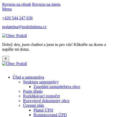
Rovnou na obsah
Rovnou na menu
Menu
+420 544 247 636
podatelna@podoliubrna.cz
Dobrý den, jsem chatbot a jsem tu pro vás! Klikněte na ikonu a
napište mi dotaz.
✕
Úřad a samospráva
Struktura samosprávy
Zasedání zastupitelstva obce
Popis úřadu
Rozklikávací rozpočet
Rozvojové dokumenty obce
Územní plán
Platná ÚPD
Rozpracovaná ÚPD