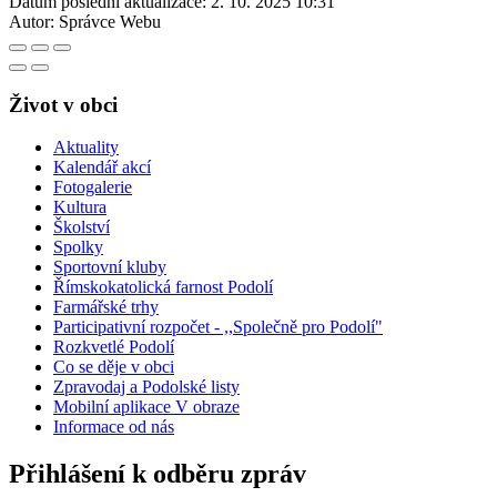
Datum poslední aktualizace:
2. 10. 2025 10:31
Autor:
Správce Webu
Život v obci
Aktuality
Kalendář akcí
Fotogalerie
Kultura
Školství
Spolky
Sportovní kluby
Římskokatolická farnost Podolí
Farmářské trhy
Participativní rozpočet - ,,Společně pro Podolí"
Rozkvetlé Podolí
Co se děje v obci
Zpravodaj a Podolské listy
Mobilní aplikace V obraze
Informace od nás
Přihlášení k odběru zpráv