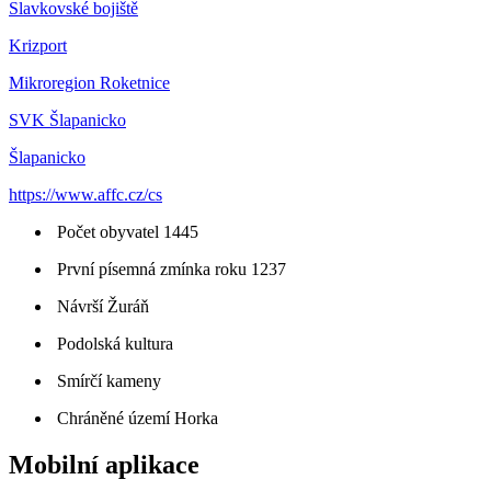
Slavkovské bojiště
Krizport
Mikroregion Roketnice
SVK Šlapanicko
Šlapanicko
https://www.affc.cz/cs
Počet obyvatel 1445
První písemná zmínka roku 1237
Návrší Žuráň
Podolská kultura
Smírčí kameny
Chráněné území Horka
Mobilní aplikace