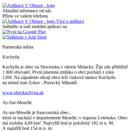
Aktuální informace od nás
Přímo ve vašem telefonu
Více o aplikaci
Stáhněte si naši mobilní aplikaci na
Partnerská města
Kuchyňa
Kuchyňa je obec na Slovensku v okrese Malacky. Žije zde přibližně
1 800 obyvatel. První písemná zmínka o obci pochází z roku
1206. Na západním okraji obce leží vlaková stanice Kuchyňa
na místní trati Zohor - Plavecký Mikuláš.
www.obeckuchyna.sk
Ay-Sur-Moselle
Ay-sur-Moselle je francouzská obec,
která se nachází v departemente Moselle, v regionu Lotrinsko. Obec
má rozlohu 4,69 km². Najvyšší bod je položený 182 m n. M.
A najnižší bod 154 m n. m.