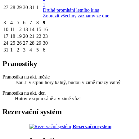
1
27
28
29
30
31
1
Druhé promítání letního kina
Zobrazit všechny záznamy ze dne
3
4
5
6
7
8
9
10
11
12
13
14
15
16
17
18
19
20
21
22
23
24
25
26
27
28
29
30
31
1
2
3
4
5
6
Pranostiky
Pranostika na akt. měsíc
Jsou-li v srpnu hory kalný, budou v zimě mrazy valný.
Pranostika na akt. den
Hotov v srpnu sáně a v zimě vůz!
Rezervační systém
Rezervační systém