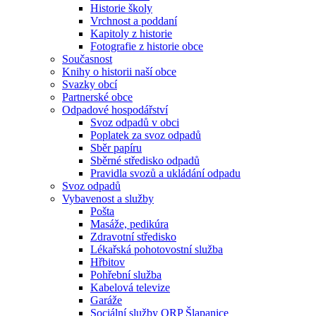
Historie školy
Vrchnost a poddaní
Kapitoly z historie
Fotografie z historie obce
Současnost
Knihy o historii naší obce
Svazky obcí
Partnerské obce
Odpadové hospodářství
Svoz odpadů v obci
Poplatek za svoz odpadů
Sběr papíru
Sběrné středisko odpadů
Pravidla svozů a ukládání odpadu
Svoz odpadů
Vybavenost a služby
Pošta
Masáže, pedikúra
Zdravotní středisko
Lékařská pohotovostní služba
Hřbitov
Pohřební služba
Kabelová televize
Garáže
Sociální služby ORP Šlapanice