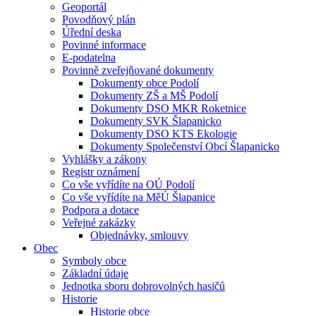
Geoportál
Povodňový plán
Úřední deska
Povinné informace
E-podatelna
Povinně zveřejňované dokumenty
Dokumenty obce Podolí
Dokumenty ZŠ a MŠ Podolí
Dokumenty DSO MKR Roketnice
Dokumenty SVK Šlapanicko
Dokumenty DSO KTS Ekologie
Dokumenty Společenství Obcí Šlapanicko
Vyhlášky a zákony
Registr oznámení
Co vše vyřídíte na OÚ Podolí
Co vše vyřídíte na MěÚ Šlapanice
Podpora a dotace
Veřejné zakázky
Objednávky, smlouvy
Obec
Symboly obce
Základní údaje
Jednotka sboru dobrovolných hasičů
Historie
Historie obce