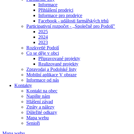
Informace
Přihlášení prodejci
Informace pro prodejce
Facebook - události farmářských trhů
Participativní rozpočet - ,,Společně pro Podolí"
2025
2024
2023
Rozkvetlé Podolí
Co se děje v obci
Připravované projekty
Realizované projekty
Zpravodaj a Podolské listy
Mobilní aplikace V obraze
Informace od nás
Kontakty
Kontakt na obec
Napište nám
Hlášení závad
Ztráty a nálezy
Důležité odkazy
Mapa webu
Senioři
Mapa webu