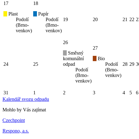
17
18
Plast
Papír
Podolí
Podolí
19
20
21
22
2
(Brno-
(Brno-
venkov)
venkov)
26
27
Směsný
komunální
Bio
24
25
odpad
Podolí
28
29
3
Podolí
(Brno-
(Brno-
venkov)
venkov)
31
1
2
3
4
5
6
Kalendář svozu odpadu
Mohlo by Vás zajímat
Czechpoint
Respono, a.s.