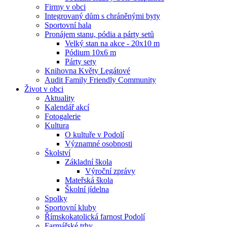
Firmy v obci
Integrovaný dům s chráněnými byty
Sportovní hala
Pronájem stanu, pódia a párty setů
Velký stan na akce - 20x10 m
Pódium 10x6 m
Párty sety
Knihovna Květy Legátové
Audit Family Friendly Community
Život v obci
Aktuality
Kalendář akcí
Fotogalerie
Kultura
O kultuře v Podolí
Významné osobnosti
Školství
Základní škola
Výroční zprávy
Mateřská škola
Školní jídelna
Spolky
Sportovní kluby
Římskokatolická farnost Podolí
Farmářské trhy