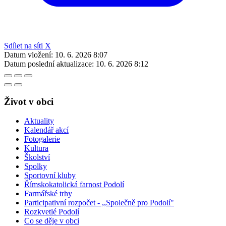
Sdílet na síti X
Datum vložení:
10. 6. 2026 8:07
Datum poslední aktualizace:
10. 6. 2026 8:12
Život v obci
Aktuality
Kalendář akcí
Fotogalerie
Kultura
Školství
Spolky
Sportovní kluby
Římskokatolická farnost Podolí
Farmářské trhy
Participativní rozpočet - ,,Společně pro Podolí"
Rozkvetlé Podolí
Co se děje v obci