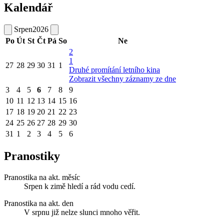
Kalendář
Srpen
2026
Po
Út
St
Čt
Pá
So
Ne
2
1
27
28
29
30
31
1
Druhé promítání letního kina
Zobrazit všechny záznamy ze dne
3
4
5
6
7
8
9
10
11
12
13
14
15
16
17
18
19
20
21
22
23
24
25
26
27
28
29
30
31
1
2
3
4
5
6
Pranostiky
Pranostika na akt. měsíc
Srpen k zimě hledí a rád vodu cedí.
Pranostika na akt. den
V srpnu již nelze slunci mnoho věřit.