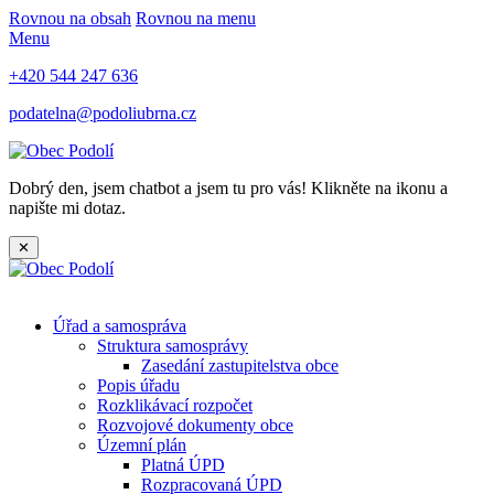
Rovnou na obsah
Rovnou na menu
Menu
+420 544 247 636
podatelna@podoliubrna.cz
Dobrý den, jsem chatbot a jsem tu pro vás! Klikněte na ikonu a
napište mi dotaz.
✕
Úřad a samospráva
Struktura samosprávy
Zasedání zastupitelstva obce
Popis úřadu
Rozklikávací rozpočet
Rozvojové dokumenty obce
Územní plán
Platná ÚPD
Rozpracovaná ÚPD