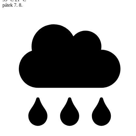
pátek
7. 8.