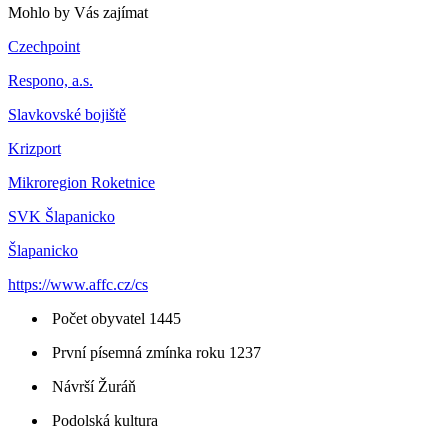
Mohlo by Vás zajímat
Czechpoint
Respono, a.s.
Slavkovské bojiště
Krizport
Mikroregion Roketnice
SVK Šlapanicko
Šlapanicko
https://www.affc.cz/cs
Počet obyvatel 1445
První písemná zmínka roku 1237
Návrší Žuráň
Podolská kultura