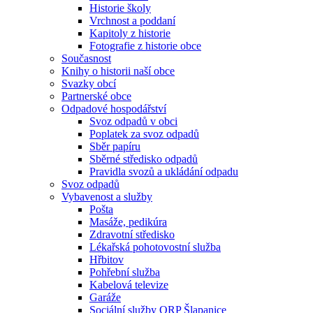
Historie školy
Vrchnost a poddaní
Kapitoly z historie
Fotografie z historie obce
Současnost
Knihy o historii naší obce
Svazky obcí
Partnerské obce
Odpadové hospodářství
Svoz odpadů v obci
Poplatek za svoz odpadů
Sběr papíru
Sběrné středisko odpadů
Pravidla svozů a ukládání odpadu
Svoz odpadů
Vybavenost a služby
Pošta
Masáže, pedikúra
Zdravotní středisko
Lékařská pohotovostní služba
Hřbitov
Pohřební služba
Kabelová televize
Garáže
Sociální služby ORP Šlapanice