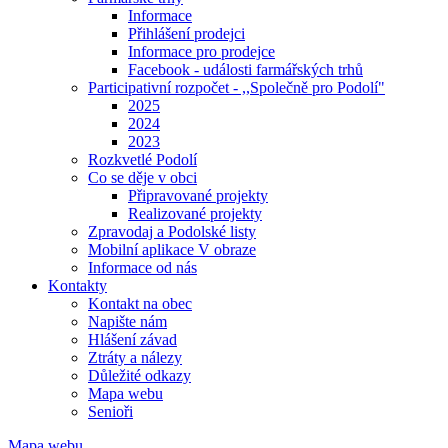
Informace
Přihlášení prodejci
Informace pro prodejce
Facebook - události farmářských trhů
Participativní rozpočet - ,,Společně pro Podolí"
2025
2024
2023
Rozkvetlé Podolí
Co se děje v obci
Připravované projekty
Realizované projekty
Zpravodaj a Podolské listy
Mobilní aplikace V obraze
Informace od nás
Kontakty
Kontakt na obec
Napište nám
Hlášení závad
Ztráty a nálezy
Důležité odkazy
Mapa webu
Senioři
Mapa webu