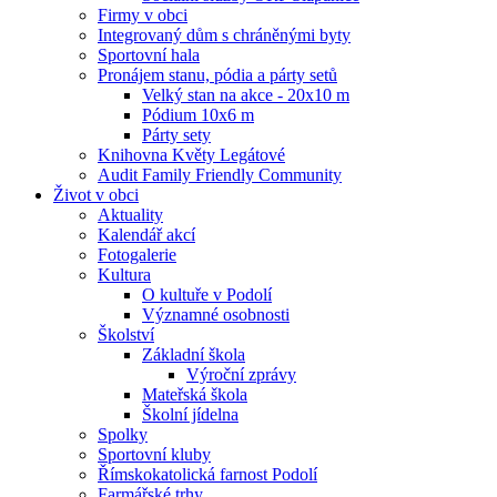
Firmy v obci
Integrovaný dům s chráněnými byty
Sportovní hala
Pronájem stanu, pódia a párty setů
Velký stan na akce - 20x10 m
Pódium 10x6 m
Párty sety
Knihovna Květy Legátové
Audit Family Friendly Community
Život v obci
Aktuality
Kalendář akcí
Fotogalerie
Kultura
O kultuře v Podolí
Významné osobnosti
Školství
Základní škola
Výroční zprávy
Mateřská škola
Školní jídelna
Spolky
Sportovní kluby
Římskokatolická farnost Podolí
Farmářské trhy