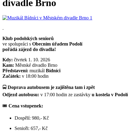
divadle Brno
.
Klub podolských seniorů
ve spolupráci s
Obecním úřadem Podolí
pořádá zájezd do divadla!
Kdy:
čtvrtek 1. 10. 2026
Kam:
Městské divadlo Brno
Představení:
muzikál
Bídníci
Začátek:
v 18:00 hodin
🚍
Doprava autobusem je zajištěna tam i zpět
Odjezd autobusu:
v 17:00 hodin ze zastávky
u kostela v Podolí
🎟️
Cena vstupenek:
Dospělí: 980,- Kč
Senioři: 657,- Kč