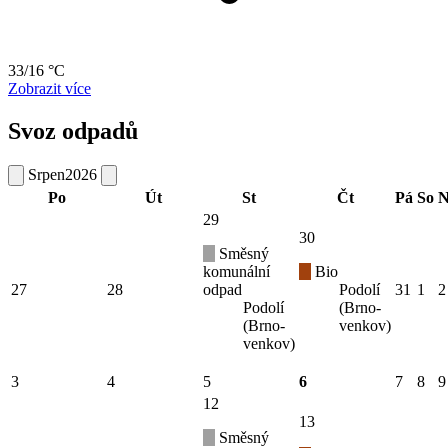
33/16 °C
Zobrazit více
Svoz odpadů
Srpen
2026
Po
Út
St
Čt
Pá
So
N
29
30
Směsný
komunální
Bio
27
28
odpad
Podolí
31
1
2
Podolí
(Brno-
(Brno-
venkov)
venkov)
3
4
5
6
7
8
9
12
13
Směsný