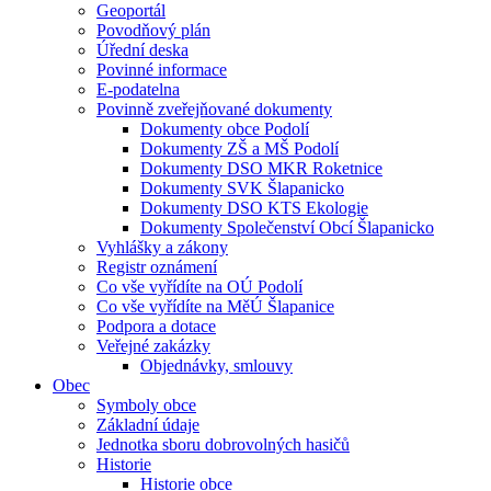
Geoportál
Povodňový plán
Úřední deska
Povinné informace
E-podatelna
Povinně zveřejňované dokumenty
Dokumenty obce Podolí
Dokumenty ZŠ a MŠ Podolí
Dokumenty DSO MKR Roketnice
Dokumenty SVK Šlapanicko
Dokumenty DSO KTS Ekologie
Dokumenty Společenství Obcí Šlapanicko
Vyhlášky a zákony
Registr oznámení
Co vše vyřídíte na OÚ Podolí
Co vše vyřídíte na MěÚ Šlapanice
Podpora a dotace
Veřejné zakázky
Objednávky, smlouvy
Obec
Symboly obce
Základní údaje
Jednotka sboru dobrovolných hasičů
Historie
Historie obce