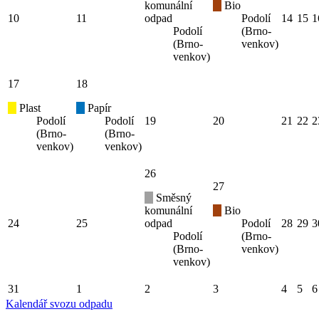
komunální
Bio
10
11
odpad
Podolí
14
15
1
Podolí
(Brno-
(Brno-
venkov)
venkov)
17
18
Plast
Papír
Podolí
Podolí
19
20
21
22
2
(Brno-
(Brno-
venkov)
venkov)
26
27
Směsný
komunální
Bio
24
25
odpad
Podolí
28
29
3
Podolí
(Brno-
(Brno-
venkov)
venkov)
31
1
2
3
4
5
6
Kalendář svozu odpadu