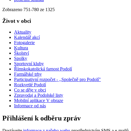
Zobrazeno
751
-
780
ze 1325
Život v obci
Aktuality
Kalendář akcí
Fotogalerie
Kultura
Školství
Spolky
Sportovní kluby
Římskokatolická farnost Podolí
Farmářské trhy
Participativní rozpočet - ,,Společně pro Podolí"
Rozkvetlé Podolí
Co se děje v obci
Zpravodaj a Podolské listy
Mobilní aplikace V obraze
Informace od nás
Přihlášení k odběru zpráv
Dostávejte
informace z našeho webu
prostřednictvím SMS a e-mailů