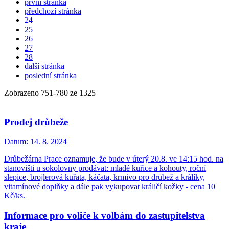
první stránka
předchozí stránka
24
25
26
27
28
další stránka
poslední stránka
Zobrazeno
751
-
780
ze 1325
Prodej drůbeže
Datum:
14. 8. 2024
Drůbežárna Prace oznamuje, že bude v úterý 20.8. ve 14:15 hod. na
stanovišti u sokolovny prodávat: mladé kuřice a kohouty, roční
slepice, brojlerová kuřata, káčata, krmivo pro drůbež a králíky,
vitamínové doplňky a dále pak vykupovat králičí kožky - cena 10
Kč/ks.
Informace pro voliče k volbám do zastupitelstva
kraje