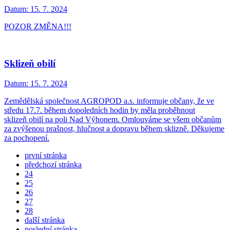
Datum:
15. 7. 2024
POZOR ZMĚNA!!!
Sklizeň obilí
Datum:
15. 7. 2024
Zemědělská společnost AGROPOD a.s. informuje občany, že ve
středu 17.7. během dopoledních hodin by měla proběhnout
sklizeň obilí na poli Nad Výhonem. Omlouváme se všem občanům
za zvýšenou prašnost, hlučnost a dopravu během sklizně. Děkujeme
za pochopení.
první stránka
předchozí stránka
24
25
26
27
28
další stránka
poslední stránka