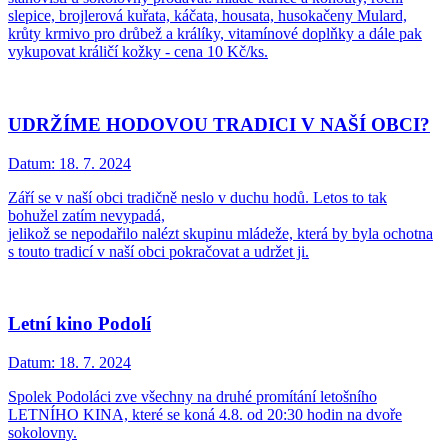
slepice, brojlerová kuřata, káčata, housata, husokačeny Mulard,
krůty krmivo pro drůbež a králíky, vitamínové doplňky a dále pak
vykupovat králičí kožky - cena 10 Kč/ks.
UDRŽÍME HODOVOU TRADICI V NAŠÍ OBCI?
Datum:
18. 7. 2024
Září se v naší obci tradičně neslo v duchu hodů. Letos to tak
bohužel zatím nevypadá,
jelikož se nepodařilo nalézt skupinu mládeže, která by byla ochotna
s touto tradicí v naší obci pokračovat a udržet ji.
Letní kino Podolí
Datum:
18. 7. 2024
Spolek Podoláci zve všechny na druhé promítání letošního
LETNÍHO KINA, které se koná 4.8. od 20:30 hodin na dvoře
sokolovny.