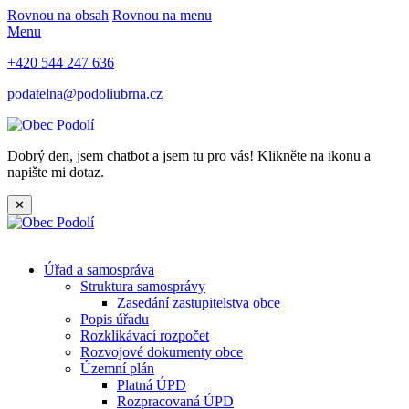
Rovnou na obsah
Rovnou na menu
Menu
+420 544 247 636
podatelna@podoliubrna.cz
Dobrý den, jsem chatbot a jsem tu pro vás! Klikněte na ikonu a
napište mi dotaz.
✕
Úřad a samospráva
Struktura samosprávy
Zasedání zastupitelstva obce
Popis úřadu
Rozklikávací rozpočet
Rozvojové dokumenty obce
Územní plán
Platná ÚPD
Rozpracovaná ÚPD