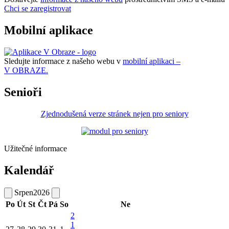
Chci se zaregistrovat
Mobilní aplikace
Sledujte informace z našeho webu v
mobilní aplikaci –
V OBRAZE.
Senioři
Zjednodušená verze stránek nejen pro seniory
Užitečné informace
Kalendář
Srpen
2026
Po
Út
St
Čt
Pá
So
Ne
2
1