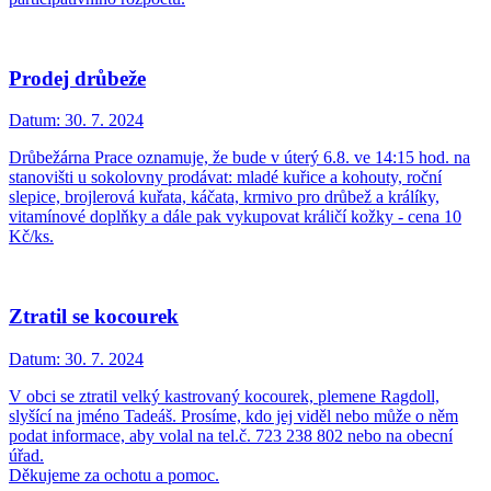
Prodej drůbeže
Datum:
30. 7. 2024
Drůbežárna Prace oznamuje, že bude v úterý 6.8. ve 14:15 hod. na
stanovišti u sokolovny prodávat: mladé kuřice a kohouty, roční
slepice, brojlerová kuřata, káčata, krmivo pro drůbež a králíky,
vitamínové doplňky a dále pak vykupovat králičí kožky - cena 10
Kč/ks.
Ztratil se kocourek
Datum:
30. 7. 2024
V obci se ztratil velký kastrovaný kocourek, plemene Ragdoll,
slyšící na jméno Tadeáš. Prosíme, kdo jej viděl nebo může o něm
podat informace, aby volal na tel.č. 723 238 802 nebo na obecní
úřad.
Děkujeme za ochotu a pomoc.