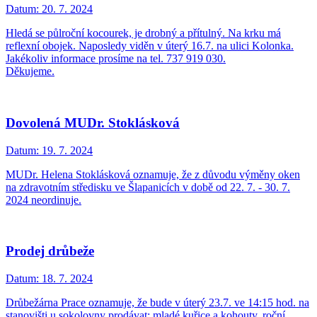
Datum:
20. 7. 2024
Hledá se půlroční kocourek, je drobný a přítulný. Na krku má
reflexní obojek. Naposledy viděn v úterý 16.7. na ulici Kolonka.
Jakékoliv informace prosíme na tel. 737 919 030.
Děkujeme.
Dovolená MUDr. Stoklásková
Datum:
19. 7. 2024
MUDr. Helena Stoklásková oznamuje, že z důvodu výměny oken
na zdravotním středisku ve Šlapanicích v době od 22. 7. - 30. 7.
2024 neordinuje.
Prodej drůbeže
Datum:
18. 7. 2024
Drůbežárna Prace oznamuje, že bude v úterý 23.7. ve 14:15 hod. na
stanovišti u sokolovny prodávat: mladé kuřice a kohouty, roční