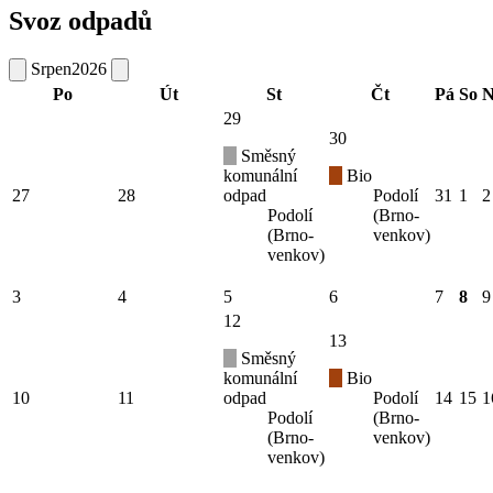
Svoz odpadů
Srpen
2026
Po
Út
St
Čt
Pá
So
N
29
30
Směsný
komunální
Bio
27
28
odpad
Podolí
31
1
2
Podolí
(Brno-
(Brno-
venkov)
venkov)
3
4
5
6
7
8
9
12
13
Směsný
komunální
Bio
10
11
odpad
Podolí
14
15
1
Podolí
(Brno-
(Brno-
venkov)
venkov)