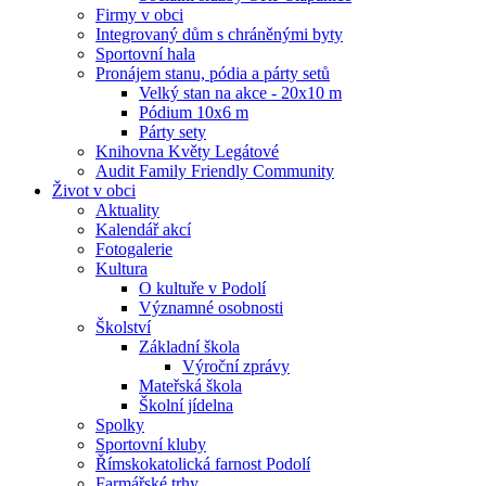
Firmy v obci
Integrovaný dům s chráněnými byty
Sportovní hala
Pronájem stanu, pódia a párty setů
Velký stan na akce - 20x10 m
Pódium 10x6 m
Párty sety
Knihovna Květy Legátové
Audit Family Friendly Community
Život v obci
Aktuality
Kalendář akcí
Fotogalerie
Kultura
O kultuře v Podolí
Významné osobnosti
Školství
Základní škola
Výroční zprávy
Mateřská škola
Školní jídelna
Spolky
Sportovní kluby
Římskokatolická farnost Podolí
Farmářské trhy