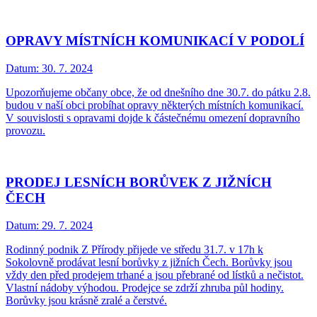
OPRAVY MÍSTNÍCH KOMUNIKACÍ V PODOLÍ
Datum:
30. 7. 2024
Upozorňujeme občany obce, že od dnešního dne 30.7. do pátku 2.8.
budou v naší obci probíhat opravy některých místních komunikací.
V souvislosti s opravami dojde k částečnému omezení dopravního
provozu.
PRODEJ LESNÍCH BORŮVEK Z JIŽNÍCH
ČECH
Datum:
29. 7. 2024
Rodinný podnik Z Přírody přijede ve středu 31.7. v 17h k
Sokolovně prodávat lesní borůvky z jižních Čech. Borůvky jsou
vždy den před prodejem trhané a jsou přebrané od lístků a nečistot.
Vlastní nádoby výhodou. Prodejce se zdrží zhruba půl hodiny.
Borůvky jsou krásně zralé a čerstvé.