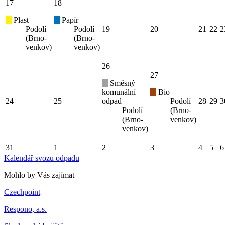
17
18
Plast
Papír
Podolí
Podolí
19
20
21
22
2
(Brno-
(Brno-
venkov)
venkov)
26
27
Směsný
komunální
Bio
24
25
odpad
Podolí
28
29
3
Podolí
(Brno-
(Brno-
venkov)
venkov)
31
1
2
3
4
5
6
Kalendář svozu odpadu
Mohlo by Vás zajímat
Czechpoint
Respono, a.s.