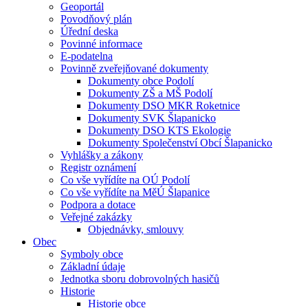
Geoportál
Povodňový plán
Úřední deska
Povinné informace
E-podatelna
Povinně zveřejňované dokumenty
Dokumenty obce Podolí
Dokumenty ZŠ a MŠ Podolí
Dokumenty DSO MKR Roketnice
Dokumenty SVK Šlapanicko
Dokumenty DSO KTS Ekologie
Dokumenty Společenství Obcí Šlapanicko
Vyhlášky a zákony
Registr oznámení
Co vše vyřídíte na OÚ Podolí
Co vše vyřídíte na MěÚ Šlapanice
Podpora a dotace
Veřejné zakázky
Objednávky, smlouvy
Obec
Symboly obce
Základní údaje
Jednotka sboru dobrovolných hasičů
Historie
Historie obce