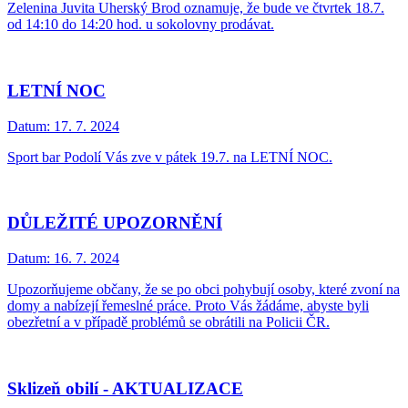
Zelenina Juvita Uherský Brod oznamuje, že bude ve čtvrtek 18.7.
od 14:10 do 14:20 hod. u sokolovny prodávat.
LETNÍ NOC
Datum:
17. 7. 2024
Sport bar Podolí Vás zve v pátek 19.7. na LETNÍ NOC.
DŮLEŽITÉ UPOZORNĚNÍ
Datum:
16. 7. 2024
Upozorňujeme občany, že se po obci pohybují osoby, které zvoní na
domy a nabízejí řemeslné práce. Proto Vás žádáme, abyste byli
obezřetní a v případě problémů se obrátili na Policii ČR.
Sklizeň obilí - AKTUALIZACE