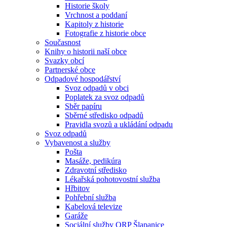
Historie školy
Vrchnost a poddaní
Kapitoly z historie
Fotografie z historie obce
Současnost
Knihy o historii naší obce
Svazky obcí
Partnerské obce
Odpadové hospodářství
Svoz odpadů v obci
Poplatek za svoz odpadů
Sběr papíru
Sběrné středisko odpadů
Pravidla svozů a ukládání odpadu
Svoz odpadů
Vybavenost a služby
Pošta
Masáže, pedikúra
Zdravotní středisko
Lékařská pohotovostní služba
Hřbitov
Pohřební služba
Kabelová televize
Garáže
Sociální služby ORP Šlapanice