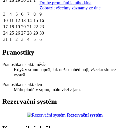
27
28
29
30
31
1
Druhé promítání letního kina
Zobrazit všechny záznamy ze dne
3
4
5
6
7
8
9
10
11
12
13
14
15
16
17
18
19
20
21
22
23
24
25
26
27
28
29
30
31
1
2
3
4
5
6
Pranostiky
Pranostika na akt. měsíc
Když v srpnu naprší, tak než se oběd pojí, všecko slunce
vysuší.
Pranostika na akt. den
Málo plodů v srpnu, málo včel z jara.
Rezervační systém
Rezervační systém