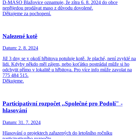
D-MASO Blažovice oznamuje, že zítra 6. 8. 2024 do obce
nepřijedou prodávat maso z důvodu dovolené.
Děkujeme za pochopení.
Nalezené kotě
Datum:
2. 8. 2024
Již 3 dny se v okolí hřbitova potuluje kotě. Je plaché, není zvyklé na
lidi. Kdyby někdo měl zájem, nebo koťátko postrádal může si ho
odchytit přímo v lokalitě u hřbitova. Pro více info může zavolat na
775 484 515.
Děkujeme.
Participativní rozpočet ,,Společné pro Podolí" -
hlasování
Datum:
31. 7. 2024
Hlasování o projektech zařazených do letošního ročníku
participativního rozpočtu.