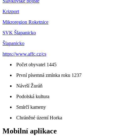
Slavkovské bojiště
Krizport
Mikroregion Roketnice
SVK Šlapanicko
Šlapanicko
https://www.affc.cz/cs
Počet obyvatel 1445
První písemná zmínka roku 1237
Návrší Žuráň
Podolská kultura
Smírčí kameny
Chráněné území Horka
Mobilní aplikace