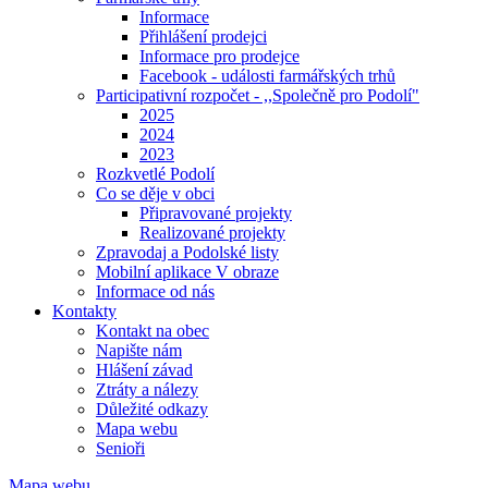
Informace
Přihlášení prodejci
Informace pro prodejce
Facebook - události farmářských trhů
Participativní rozpočet - ,,Společně pro Podolí"
2025
2024
2023
Rozkvetlé Podolí
Co se děje v obci
Připravované projekty
Realizované projekty
Zpravodaj a Podolské listy
Mobilní aplikace V obraze
Informace od nás
Kontakty
Kontakt na obec
Napište nám
Hlášení závad
Ztráty a nálezy
Důležité odkazy
Mapa webu
Senioři
Mapa webu