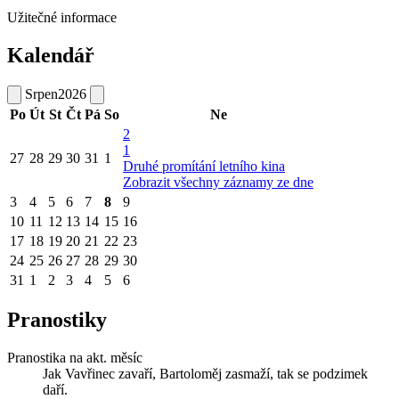
Užitečné informace
Kalendář
Srpen
2026
Po
Út
St
Čt
Pá
So
Ne
2
1
27
28
29
30
31
1
Druhé promítání letního kina
Zobrazit všechny záznamy ze dne
3
4
5
6
7
8
9
10
11
12
13
14
15
16
17
18
19
20
21
22
23
24
25
26
27
28
29
30
31
1
2
3
4
5
6
Pranostiky
Pranostika na akt. měsíc
Jak Vavřinec zavaří, Bartoloměj zasmaží, tak se podzimek
daří.