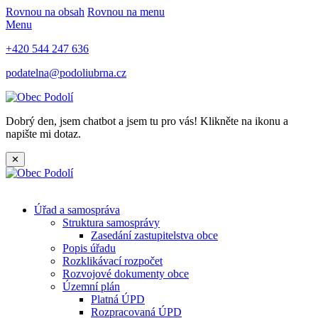
Rovnou na obsah
Rovnou na menu
Menu
+420 544 247 636
podatelna@podoliubrna.cz
Dobrý den, jsem chatbot a jsem tu pro vás! Klikněte na ikonu a
napište mi dotaz.
✕
Úřad a samospráva
Struktura samosprávy
Zasedání zastupitelstva obce
Popis úřadu
Rozklikávací rozpočet
Rozvojové dokumenty obce
Územní plán
Platná ÚPD
Rozpracovaná ÚPD