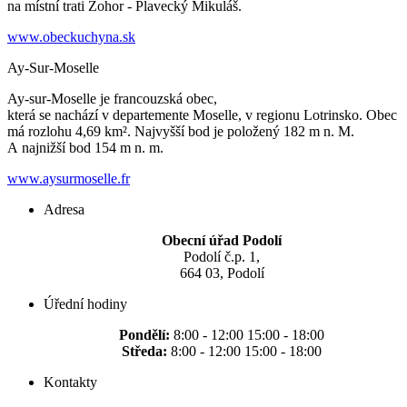
na místní trati Zohor - Plavecký Mikuláš.
www.obeckuchyna.sk
Ay-Sur-Moselle
Ay-sur-Moselle je francouzská obec,
která se nachází v departemente Moselle, v regionu Lotrinsko. Obec
má rozlohu 4,69 km². Najvyšší bod je položený 182 m n. M.
A najnižší bod 154 m n. m.
www.aysurmoselle.fr
Adresa
Obecní úřad Podolí
Podolí č.p. 1,
664 03, Podolí
Úřední hodiny
Pondělí:
8:00 - 12:00 15:00 - 18:00
Středa:
8:00 - 12:00 15:00 - 18:00
Kontakty