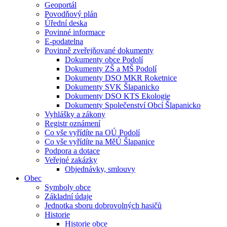
Geoportál
Povodňový plán
Úřední deska
Povinné informace
E-podatelna
Povinně zveřejňované dokumenty
Dokumenty obce Podolí
Dokumenty ZŠ a MŠ Podolí
Dokumenty DSO MKR Roketnice
Dokumenty SVK Šlapanicko
Dokumenty DSO KTS Ekologie
Dokumenty Společenství Obcí Šlapanicko
Vyhlášky a zákony
Registr oznámení
Co vše vyřídíte na OÚ Podolí
Co vše vyřídíte na MěÚ Šlapanice
Podpora a dotace
Veřejné zakázky
Objednávky, smlouvy
Obec
Symboly obce
Základní údaje
Jednotka sboru dobrovolných hasičů
Historie
Historie obce