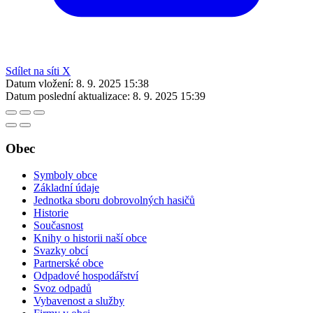
Sdílet na síti X
Datum vložení:
8. 9. 2025 15:38
Datum poslední aktualizace:
8. 9. 2025 15:39
Obec
Symboly obce
Základní údaje
Jednotka sboru dobrovolných hasičů
Historie
Současnost
Knihy o historii naší obce
Svazky obcí
Partnerské obce
Odpadové hospodářství
Svoz odpadů
Vybavenost a služby