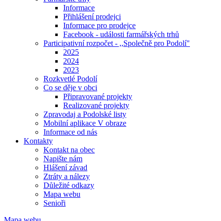
Informace
Přihlášení prodejci
Informace pro prodejce
Facebook - události farmářských trhů
Participativní rozpočet - ,,Společně pro Podolí"
2025
2024
2023
Rozkvetlé Podolí
Co se děje v obci
Připravované projekty
Realizované projekty
Zpravodaj a Podolské listy
Mobilní aplikace V obraze
Informace od nás
Kontakty
Kontakt na obec
Napište nám
Hlášení závad
Ztráty a nálezy
Důležité odkazy
Mapa webu
Senioři
Mapa webu