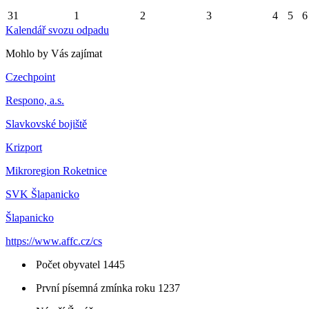
31
1
2
3
4
5
6
Kalendář svozu odpadu
Mohlo by Vás zajímat
Czechpoint
Respono, a.s.
Slavkovské bojiště
Krizport
Mikroregion Roketnice
SVK Šlapanicko
Šlapanicko
https://www.affc.cz/cs
Počet obyvatel 1445
První písemná zmínka roku 1237