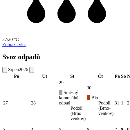
37/20 °C
Zobrazit více
Svoz odpadů
Srpen
2026
Po
Út
St
Čt
Pá
So
N
29
30
Směsný
komunální
Bio
27
28
odpad
Podolí
31
1
2
Podolí
(Brno-
(Brno-
venkov)
venkov)
3
4
5
6
7
8
9