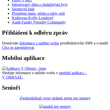
Firmy v obci
Integrovaný dům s chráněnými byty
Sportovní hala
Pronájem stanu, pódia a párty setů
Knihovna Květy Legátové
Audit Family Friendly Community
Přihlášení k odběru zpráv
Dostávejte
informace z našeho webu
prostřednictvím SMS a e-mailů
Chci se zaregistrovat
Mobilní aplikace
Sledujte informace z našeho webu v
mobilní aplikaci –
V OBRAZE.
Senioři
Zjednodušená verze stránek nejen pro seniory