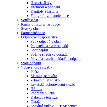
Historie školy
Vrchnost a poddaní
Kapitoly z historie
Fotografie z historie obce
Současnost
Knihy o historii naší obce
Svazky obcí
Partnerské obce
Odpadové hospodářství
Svoz odpadů v obci
Poplatek za svoz odpadů
Sběr papíru
Sběrné středisko odpadů
Pravidla svozů a ukládání odpadu
Svoz odpadů
Vybavenost a služby
Pošta
Masáže, pedikúra
Zdravotní středisko
Lékařská pohotovostní služba
Hřbitov
Pohřební služba
Kabelová televize
Garáže
Sociální služby ORP Šlapanice