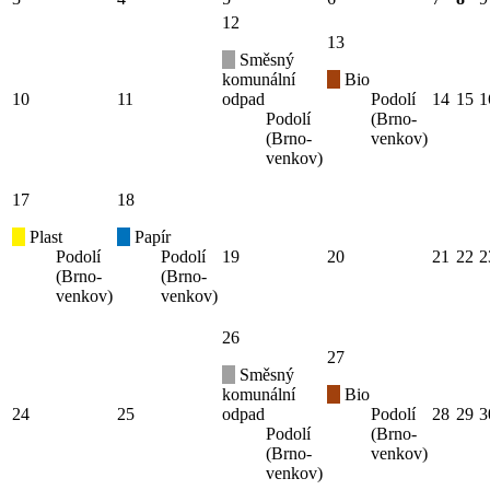
12
13
Směsný
komunální
Bio
10
11
odpad
Podolí
14
15
1
Podolí
(Brno-
(Brno-
venkov)
venkov)
17
18
Plast
Papír
Podolí
Podolí
19
20
21
22
2
(Brno-
(Brno-
venkov)
venkov)
26
27
Směsný
komunální
Bio
24
25
odpad
Podolí
28
29
3
Podolí
(Brno-
(Brno-
venkov)
venkov)