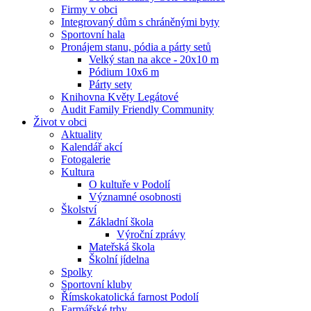
Firmy v obci
Integrovaný dům s chráněnými byty
Sportovní hala
Pronájem stanu, pódia a párty setů
Velký stan na akce - 20x10 m
Pódium 10x6 m
Párty sety
Knihovna Květy Legátové
Audit Family Friendly Community
Život v obci
Aktuality
Kalendář akcí
Fotogalerie
Kultura
O kultuře v Podolí
Významné osobnosti
Školství
Základní škola
Výroční zprávy
Mateřská škola
Školní jídelna
Spolky
Sportovní kluby
Římskokatolická farnost Podolí
Farmářské trhy