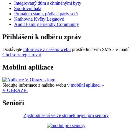
Integrovaný dům s chráněnými byty
Sportovní hala
Pronájem stanu, pódia a párty setů
Knihovna Květy Legátové
Audit Family Friendly Community
Přihlášení k odběru zpráv
Dostávejte
informace z našeho webu
prostřednictvím SMS a e-mailů
Chci se zaregistrovat
Mobilní aplikace
Sledujte informace z našeho webu v
mobilní aplikaci –
V OBRAZE.
Senioři
Zjednodušená verze stránek nejen pro seniory