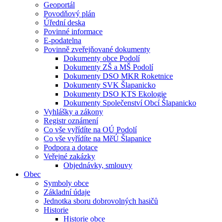
Geoportál
Povodňový plán
Úřední deska
Povinné informace
E-podatelna
Povinně zveřejňované dokumenty
Dokumenty obce Podolí
Dokumenty ZŠ a MŠ Podolí
Dokumenty DSO MKR Roketnice
Dokumenty SVK Šlapanicko
Dokumenty DSO KTS Ekologie
Dokumenty Společenství Obcí Šlapanicko
Vyhlášky a zákony
Registr oznámení
Co vše vyřídíte na OÚ Podolí
Co vše vyřídíte na MěÚ Šlapanice
Podpora a dotace
Veřejné zakázky
Objednávky, smlouvy
Obec
Symboly obce
Základní údaje
Jednotka sboru dobrovolných hasičů
Historie
Historie obce