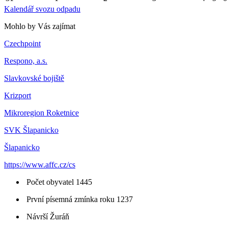
Kalendář svozu odpadu
Mohlo by Vás zajímat
Czechpoint
Respono, a.s.
Slavkovské bojiště
Krizport
Mikroregion Roketnice
SVK Šlapanicko
Šlapanicko
https://www.affc.cz/cs
Počet obyvatel 1445
První písemná zmínka roku 1237
Návrší Žuráň