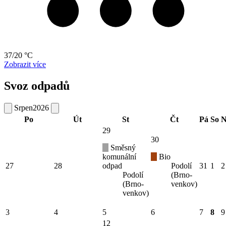
37/20 °C
Zobrazit více
Svoz odpadů
Srpen
2026
Po
Út
St
Čt
Pá
So
N
29
30
Směsný
komunální
Bio
27
28
odpad
Podolí
31
1
2
Podolí
(Brno-
(Brno-
venkov)
venkov)
3
4
5
6
7
8
9
12