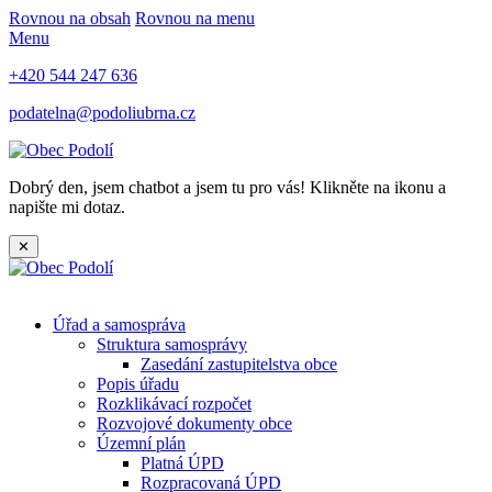
Rovnou na obsah
Rovnou na menu
Menu
+420 544 247 636
podatelna@podoliubrna.cz
Dobrý den, jsem chatbot a jsem tu pro vás! Klikněte na ikonu a
napište mi dotaz.
✕
Úřad a samospráva
Struktura samosprávy
Zasedání zastupitelstva obce
Popis úřadu
Rozklikávací rozpočet
Rozvojové dokumenty obce
Územní plán
Platná ÚPD
Rozpracovaná ÚPD