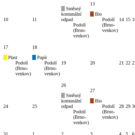
13
Směsný
komunální
Bio
10
11
odpad
Podolí
14
15
1
Podolí
(Brno-
(Brno-
venkov)
venkov)
17
18
Plast
Papír
Podolí
Podolí
19
20
21
22
2
(Brno-
(Brno-
venkov)
venkov)
26
27
Směsný
komunální
Bio
24
25
odpad
Podolí
28
29
3
Podolí
(Brno-
(Brno-
venkov)
venkov)
31
1
2
3
4
5
6