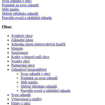
Svoz odpadů v obci
Poplatek za svoz odpadů
Sběr papíru
Sběrné středisko odpadů
Pravidla svozů a ukládání odpadu
Obec
Symboly obce
Základní údaje
Jednotka sboru dobrovolných hasičů
Historie
Současnost
Knihy o historii naší obce
Svazky obcí
Partnerské obce
Odpadové hospodářství
Svoz odpadů v obci
Poplatek za svoz odpadů
Sběr papíru
Sběrné středisko odpadů
Pravidla svozů a ukládání odpadu
Svoz odpadů
Vybavenost a služby
Firmy v obci