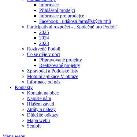
Informace
Přihlášení prodejci
Informace pro prodejce
Facebook - události farmářských trhů
Participativní rozpočet - ,,Společně pro Podolí"
2025
2024
2023
Rozkvetlé Podolí
Co se děje v obci
Připravované projekty
Realizované projekty
Zpravodaj a Podolské listy
Mobilní aplikace V obraze
Informace od nás
Kontakty
Kontakt na obec
Napište nám
Hlášení závad
Ztráty a nálezy
Důležité odkazy
Mapa webu
Senioři
Mapa webu