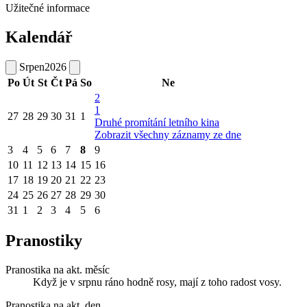
Užitečné informace
Kalendář
Srpen
2026
Po
Út
St
Čt
Pá
So
Ne
2
1
27
28
29
30
31
1
Druhé promítání letního kina
Zobrazit všechny záznamy ze dne
3
4
5
6
7
8
9
10
11
12
13
14
15
16
17
18
19
20
21
22
23
24
25
26
27
28
29
30
31
1
2
3
4
5
6
Pranostiky
Pranostika na akt. měsíc
Když je v srpnu ráno hodně rosy, mají z toho radost vosy.
Pranostika na akt. den