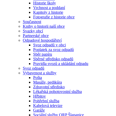
Historie školy
Vrchnost a poddaní
Kapitoly z historie
Fotografie z historie obce
Současnost
Knihy o historii naší obce
Svazky obcí
Partnerské obce
Odpadové hospodářství
Svoz odpadů v obci
Poplatek za svoz odpadů
Sběr papíru
Sběrné středisko odpadů
Pravidla svozů a ukládání odpadu
Svoz odpadů
Vybavenost a služby
Pošta
Masáže, pedikúra
Zdravotní středisko
Lékařská pohotovostní služba
Hřbitov
Pohřební služba
Kabelová televize
Garáže
Sociální služby ORP Šlapanice