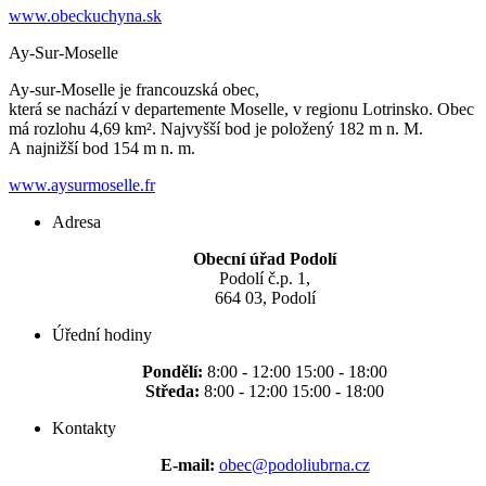
www.obeckuchyna.sk
Ay-Sur-Moselle
Ay-sur-Moselle je francouzská obec,
která se nachází v departemente Moselle, v regionu Lotrinsko. Obec
má rozlohu 4,69 km². Najvyšší bod je položený 182 m n. M.
A najnižší bod 154 m n. m.
www.aysurmoselle.fr
Adresa
Obecní úřad Podolí
Podolí č.p. 1,
664 03, Podolí
Úřední hodiny
Pondělí:
8:00 - 12:00 15:00 - 18:00
Středa:
8:00 - 12:00 15:00 - 18:00
Kontakty
E-mail:
obec@podoliubrna.cz