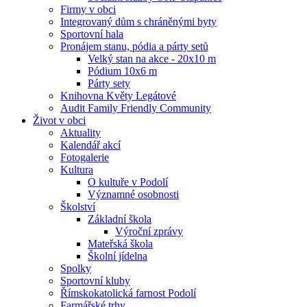
Firmy v obci
Integrovaný dům s chráněnými byty
Sportovní hala
Pronájem stanu, pódia a párty setů
Velký stan na akce - 20x10 m
Pódium 10x6 m
Párty sety
Knihovna Květy Legátové
Audit Family Friendly Community
Život v obci
Aktuality
Kalendář akcí
Fotogalerie
Kultura
O kultuře v Podolí
Významné osobnosti
Školství
Základní škola
Výroční zprávy
Mateřská škola
Školní jídelna
Spolky
Sportovní kluby
Římskokatolická farnost Podolí
Farmářské trhy