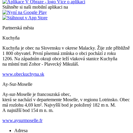
Více o aplikaci
Stáhněte si naši mobilní aplikaci na
Partnerská města
Kuchyňa
Kuchyňa je obec na Slovensku v okrese Malacky. Žije zde přibližně
1 800 obyvatel. První písemná zmínka o obci pochází z roku
1206. Na západním okraji obce leží vlaková stanice Kuchyňa
na místní trati Zohor - Plavecký Mikuláš.
www.obeckuchyna.sk
Ay-Sur-Moselle
Ay-sur-Moselle je francouzská obec,
která se nachází v departemente Moselle, v regionu Lotrinsko. Obec
má rozlohu 4,69 km². Najvyšší bod je položený 182 m n. M.
A najnižší bod 154 m n. m.
www.aysurmoselle.fr
Adresa