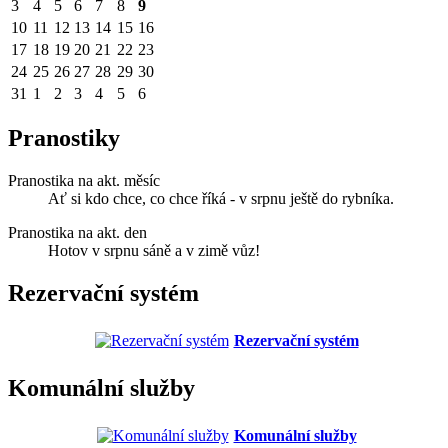
3
4
5
6
7
8
9
10
11
12
13
14
15
16
17
18
19
20
21
22
23
24
25
26
27
28
29
30
31
1
2
3
4
5
6
Pranostiky
Pranostika na akt. měsíc
Ať si kdo chce, co chce říká - v srpnu ještě do rybníka.
Pranostika na akt. den
Hotov v srpnu sáně a v zimě vůz!
Rezervační systém
Rezervační systém
Komunální služby
Komunální služby