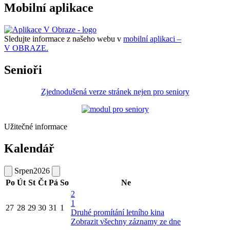
Mobilní aplikace
Sledujte informace z našeho webu v
mobilní aplikaci –
V OBRAZE.
Senioři
Zjednodušená verze stránek nejen pro seniory
Užitečné informace
Kalendář
Srpen
2026
Po
Út
St
Čt
Pá
So
Ne
2
1
27
28
29
30
31
1
Druhé promítání letního kina
Zobrazit všechny záznamy ze dne