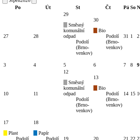
Srpen
2026
Po
Út
St
Čt
Pá
So
N
29
30
Směsný
komunální
Bio
27
28
odpad
Podolí
31
1
2
Podolí
(Brno-
(Brno-
venkov)
venkov)
3
4
5
6
7
8
9
12
13
Směsný
komunální
Bio
10
11
odpad
Podolí
14
15
1
Podolí
(Brno-
(Brno-
venkov)
venkov)
17
18
Plast
Papír
Podolí
Podolí
19
20
21
22
2