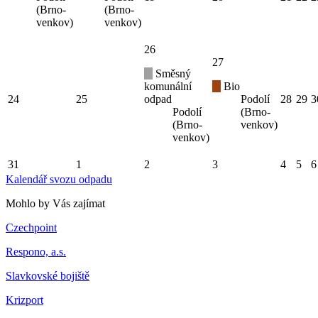
(Brno-
(Brno-
venkov)
venkov)
26
27
Směsný
komunální
Bio
24
25
odpad
Podolí
28
29
3
Podolí
(Brno-
(Brno-
venkov)
venkov)
31
1
2
3
4
5
6
Kalendář svozu odpadu
Mohlo by Vás zajímat
Czechpoint
Respono, a.s.
Slavkovské bojiště
Krizport