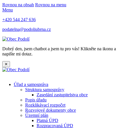
Rovnou na obsah
Rovnou na menu
Menu
+420 544 247 636
podatelna@podoliubrna.cz
Dobrý den, jsem chatbot a jsem tu pro vás! Klikněte na ikonu a
napište mi dotaz.
✕
Úřad a samospráva
Struktura samosprávy
Zasedání zastupitelstva obce
Popis úřadu
Rozklikávací rozpočet
Rozvojové dokumenty obce
Územní plán
Platná ÚPD
Rozpracovaná ÚPD