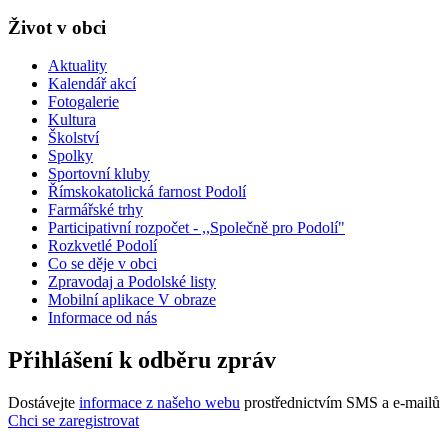
Život v obci
Aktuality
Kalendář akcí
Fotogalerie
Kultura
Školství
Spolky
Sportovní kluby
Římskokatolická farnost Podolí
Farmářské trhy
Participativní rozpočet - ,,Společně pro Podolí"
Rozkvetlé Podolí
Co se děje v obci
Zpravodaj a Podolské listy
Mobilní aplikace V obraze
Informace od nás
Přihlášení k odběru zpráv
Dostávejte
informace z našeho webu
prostřednictvím SMS a e-mailů
Chci se zaregistrovat