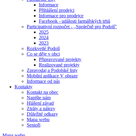
Informace
Přihlášení prodejci
Informace pro prodejce
Facebook - události farmářských trhů
Participativní rozpočet - ,,Společně pro Podolí"
2025
2024
2023
Rozkvetlé Podolí
Co se děje v obci
Připravované projekty
Realizované projekty
Zpravodaj a Podolské listy
Mobilní aplikace V obraze
Informace od nás
Kontakty
Kontakt na obec
Napište nám
Hlášení závad
Ztráty a nálezy
Důležité odkazy
Mapa webu
Senioři
Mapa webu