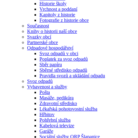
Historie školy
Vrchnost a poddaní
Kapitoly z historie
Fotografie z historie obce
Současnost
Knihy o historii naší obce
Svazky obcí
Partnerské obce
Odpadové hospodářství
Svoz odpadů v obci
Poplatek za svoz odpadů
Sběr papíru
Sběrné středisko odpadů
Pravidla svozů a ukládání odpadu
Svoz odpadů
Vybavenost a služby
Pošta
Masáže, pedikúra
Zdravotní středisko
Lékařská pohotovostní služba
Hřbitov
Pohřební služba
Kabelová televize
Garáže
Sociální služby ORP Šlapanice