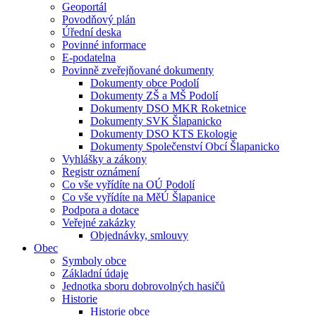
Geoportál
Povodňový plán
Úřední deska
Povinné informace
E-podatelna
Povinně zveřejňované dokumenty
Dokumenty obce Podolí
Dokumenty ZŠ a MŠ Podolí
Dokumenty DSO MKR Roketnice
Dokumenty SVK Šlapanicko
Dokumenty DSO KTS Ekologie
Dokumenty Společenství Obcí Šlapanicko
Vyhlášky a zákony
Registr oznámení
Co vše vyřídíte na OÚ Podolí
Co vše vyřídíte na MěÚ Šlapanice
Podpora a dotace
Veřejné zakázky
Objednávky, smlouvy
Obec
Symboly obce
Základní údaje
Jednotka sboru dobrovolných hasičů
Historie
Historie obce