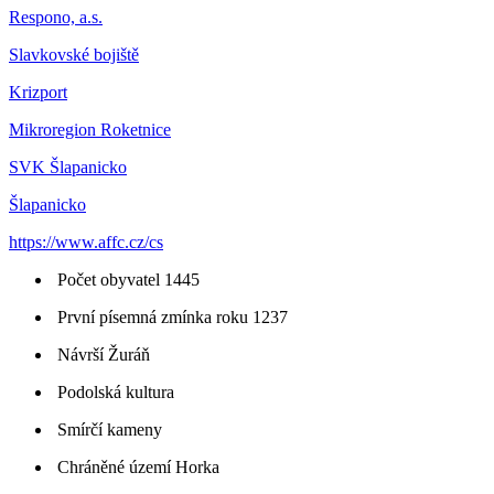
Respono, a.s.
Slavkovské bojiště
Krizport
Mikroregion Roketnice
SVK Šlapanicko
Šlapanicko
https://www.affc.cz/cs
Počet obyvatel 1445
První písemná zmínka roku 1237
Návrší Žuráň
Podolská kultura
Smírčí kameny
Chráněné území Horka