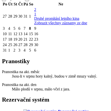
Po
Út
St
Čt
Pá
So
Ne
2
1
27
28
29
30
31
1
Druhé promítání letního kina
Zobrazit všechny záznamy ze dne
3
4
5
6
7
8
9
10
11
12
13
14
15
16
17
18
19
20
21
22
23
24
25
26
27
28
29
30
31
1
2
3
4
5
6
Pranostiky
Pranostika na akt. měsíc
Jsou-li v srpnu hory kalný, budou v zimě mrazy valný.
Pranostika na akt. den
Málo plodů v srpnu, málo včel z jara.
Rezervační systém