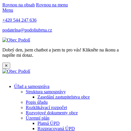
Rovnou na obsah
Rovnou na menu
Menu
+420 544 247 636
podatelna@podoliubrna.cz
Dobrý den, jsem chatbot a jsem tu pro vás! Klikněte na ikonu a
napište mi dotaz.
✕
Úřad a samospráva
Struktura samosprávy
Zasedání zastupitelstva obce
Popis úřadu
Rozklikávací rozpočet
Rozvojové dokumenty obce
Územní plán
Platná ÚPD
Rozpracovaná ÚPD