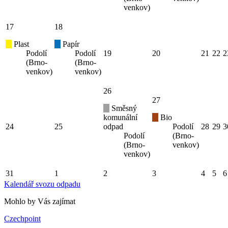
venkov)
17
18
Plast
Papír
Podolí
Podolí
19
20
21
22
2
(Brno-
(Brno-
venkov)
venkov)
26
27
Směsný
komunální
Bio
24
25
odpad
Podolí
28
29
3
Podolí
(Brno-
(Brno-
venkov)
venkov)
31
1
2
3
4
5
6
Kalendář svozu odpadu
Mohlo by Vás zajímat
Czechpoint