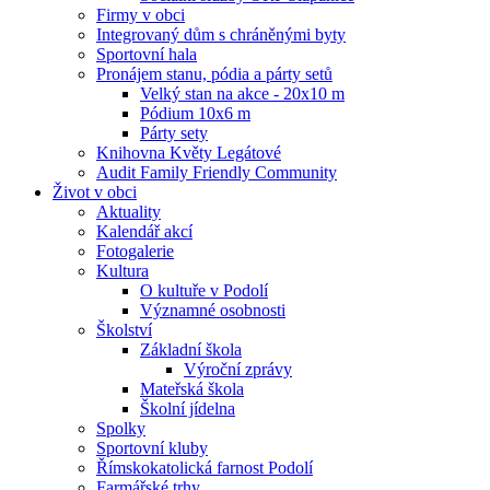
Firmy v obci
Integrovaný dům s chráněnými byty
Sportovní hala
Pronájem stanu, pódia a párty setů
Velký stan na akce - 20x10 m
Pódium 10x6 m
Párty sety
Knihovna Květy Legátové
Audit Family Friendly Community
Život v obci
Aktuality
Kalendář akcí
Fotogalerie
Kultura
O kultuře v Podolí
Významné osobnosti
Školství
Základní škola
Výroční zprávy
Mateřská škola
Školní jídelna
Spolky
Sportovní kluby
Římskokatolická farnost Podolí
Farmářské trhy