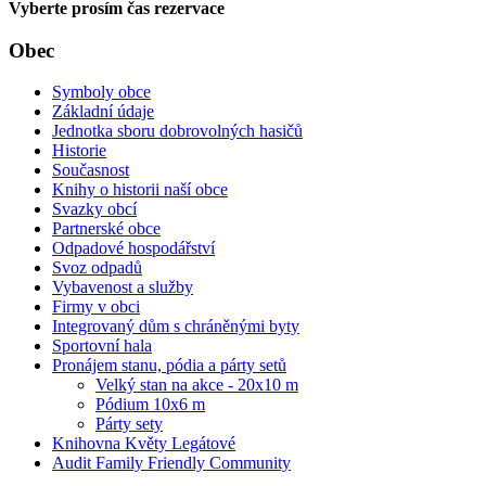
Vyberte prosím čas rezervace
Obec
Symboly obce
Základní údaje
Jednotka sboru dobrovolných hasičů
Historie
Současnost
Knihy o historii naší obce
Svazky obcí
Partnerské obce
Odpadové hospodářství
Svoz odpadů
Vybavenost a služby
Firmy v obci
Integrovaný dům s chráněnými byty
Sportovní hala
Pronájem stanu, pódia a párty setů
Velký stan na akce - 20x10 m
Pódium 10x6 m
Párty sety
Knihovna Květy Legátové
Audit Family Friendly Community