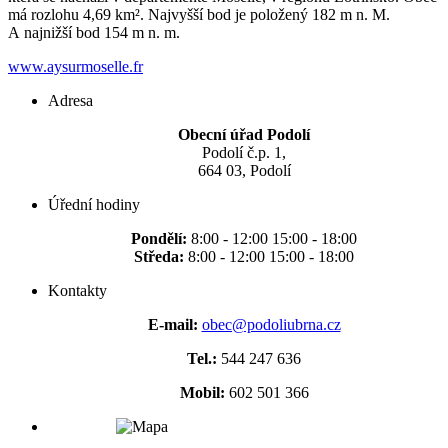
má rozlohu 4,69 km². Najvyšší bod je položený 182 m n. M.
A najnižší bod 154 m n. m.
www.aysurmoselle.fr
Adresa
Obecní úřad Podolí
Podolí č.p. 1,
664 03, Podolí
Úřední hodiny
Pondělí:
8:00 - 12:00 15:00 - 18:00
Středa:
8:00 - 12:00 15:00 - 18:00
Kontakty
E-mail:
obec@podoliubrna.cz
Tel.:
544 247 636
Mobil:
602 501 366