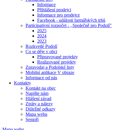
Informace
Přihlášení prodejci
Informace pro prodejce
Facebook - události farmářských trhů
Participativní rozpočet - ,,Společně pro Podolí"
2025
2024
2023
Rozkvetlé Podolí
Co se děje v obci
Připravované projekty
Realizované projekty
Zpravodaj a Podolské listy
Mobilní aplikace V obraze
Informace od nás
Kontakty
Kontakt na obec
Napište nám
Hlášení závad
Ztráty a nálezy
Důležité odkazy
Mapa webu
Senioři
Mapa webu