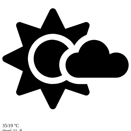
35/19 °C
úterý
11. 8.