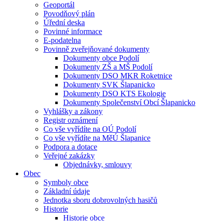
Geoportál
Povodňový plán
Úřední deska
Povinné informace
E-podatelna
Povinně zveřejňované dokumenty
Dokumenty obce Podolí
Dokumenty ZŠ a MŠ Podolí
Dokumenty DSO MKR Roketnice
Dokumenty SVK Šlapanicko
Dokumenty DSO KTS Ekologie
Dokumenty Společenství Obcí Šlapanicko
Vyhlášky a zákony
Registr oznámení
Co vše vyřídíte na OÚ Podolí
Co vše vyřídíte na MěÚ Šlapanice
Podpora a dotace
Veřejné zakázky
Objednávky, smlouvy
Obec
Symboly obce
Základní údaje
Jednotka sboru dobrovolných hasičů
Historie
Historie obce