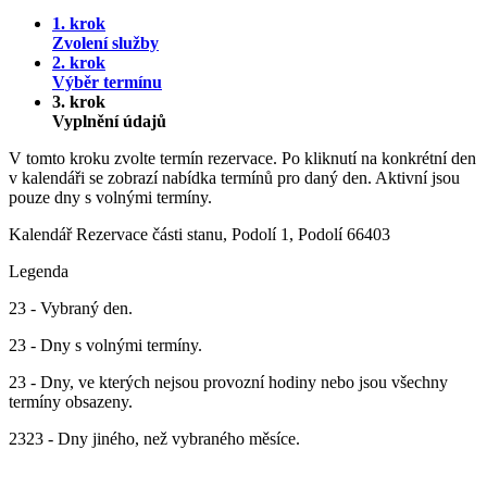
1. krok
Zvolení služby
2. krok
Výběr termínu
3. krok
Vyplnění údajů
V tomto kroku zvolte termín rezervace. Po kliknutí na konkrétní den
v kalendáři se zobrazí nabídka termínů pro daný den. Aktivní jsou
pouze dny s volnými termíny.
Kalendář
Rezervace části stanu, Podolí 1, Podolí 66403
Legenda
23
- Vybraný den.
23
- Dny s volnými termíny.
23
- Dny, ve kterých nejsou provozní hodiny nebo jsou všechny
termíny obsazeny.
23
23
- Dny jiného, než vybraného měsíce.