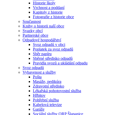
Historie školy
Vrchnost a poddaní
Kapitoly z historie
Fotografie z historie obce
Současnost
Knihy o historii naší obce
Svazky obcí
Partnerské obce
Odpadové hospodářství
Svoz odpadů v obci
Poplatek za svoz odpadů
Sběr papíru
Sběrné středisko odpadů
Pravidla svozů a ukládání odpadu
Svoz odpadů
Vybavenost a služby
Pošta
Masáže, pedikúra
Zdravotní středisko
Lékařská pohotovostní služba
Hřbitov
Pohřební služba
Kabelová televize
Garáže
Sociální služby ORP Šlapanice