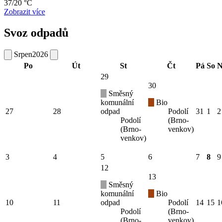
37/20 °C
Zobrazit více
Svoz odpadů
Srpen
2026
Po
Út
St
Čt
Pá
So
N
29
30
Směsný
komunální
Bio
27
28
odpad
Podolí
31
1
2
Podolí
(Brno-
(Brno-
venkov)
venkov)
3
4
5
6
7
8
9
12
13
Směsný
komunální
Bio
10
11
odpad
Podolí
14
15
1
Podolí
(Brno-
(Brno-
venkov)