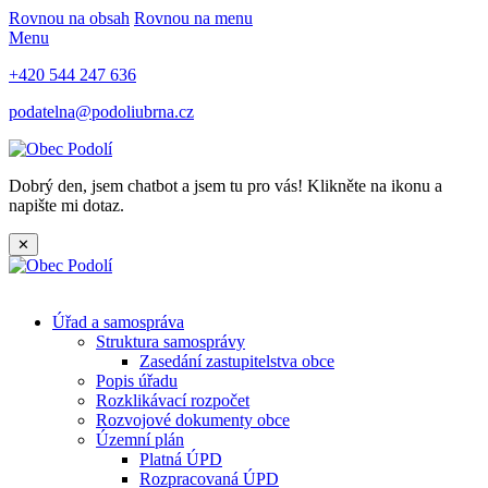
Rovnou na obsah
Rovnou na menu
Menu
+420 544 247 636
podatelna@podoliubrna.cz
Dobrý den, jsem chatbot a jsem tu pro vás! Klikněte na ikonu a
napište mi dotaz.
✕
Úřad a samospráva
Struktura samosprávy
Zasedání zastupitelstva obce
Popis úřadu
Rozklikávací rozpočet
Rozvojové dokumenty obce
Územní plán
Platná ÚPD
Rozpracovaná ÚPD