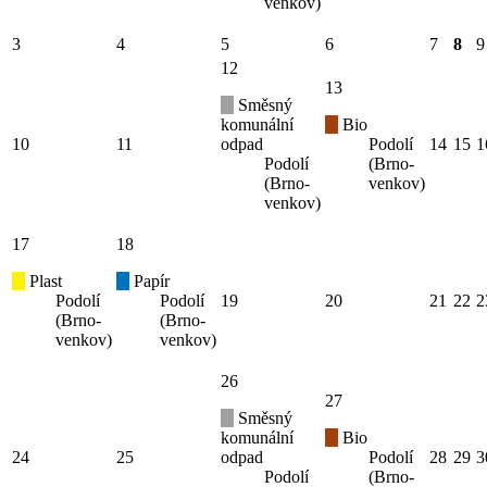
venkov)
3
4
5
6
7
8
9
12
13
Směsný
komunální
Bio
10
11
odpad
Podolí
14
15
1
Podolí
(Brno-
(Brno-
venkov)
venkov)
17
18
Plast
Papír
Podolí
Podolí
19
20
21
22
2
(Brno-
(Brno-
venkov)
venkov)
26
27
Směsný
komunální
Bio
24
25
odpad
Podolí
28
29
3
Podolí
(Brno-