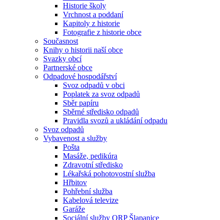
Historie školy
Vrchnost a poddaní
Kapitoly z historie
Fotografie z historie obce
Současnost
Knihy o historii naší obce
Svazky obcí
Partnerské obce
Odpadové hospodářství
Svoz odpadů v obci
Poplatek za svoz odpadů
Sběr papíru
Sběrné středisko odpadů
Pravidla svozů a ukládání odpadu
Svoz odpadů
Vybavenost a služby
Pošta
Masáže, pedikúra
Zdravotní středisko
Lékařská pohotovostní služba
Hřbitov
Pohřební služba
Kabelová televize
Garáže
Sociální služby ORP Šlapanice