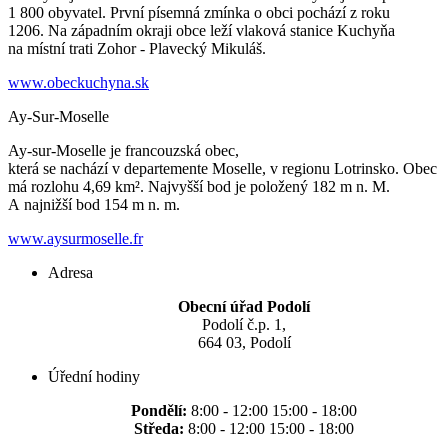
1 800 obyvatel. První písemná zmínka o obci pochází z roku
1206. Na západním okraji obce leží vlaková stanice Kuchyňa
na místní trati Zohor - Plavecký Mikuláš.
www.obeckuchyna.sk
Ay-Sur-Moselle
Ay-sur-Moselle je francouzská obec,
která se nachází v departemente Moselle, v regionu Lotrinsko. Obec
má rozlohu 4,69 km². Najvyšší bod je položený 182 m n. M.
A najnižší bod 154 m n. m.
www.aysurmoselle.fr
Adresa
Obecní úřad Podolí
Podolí č.p. 1,
664 03, Podolí
Úřední hodiny
Pondělí:
8:00 - 12:00 15:00 - 18:00
Středa:
8:00 - 12:00 15:00 - 18:00