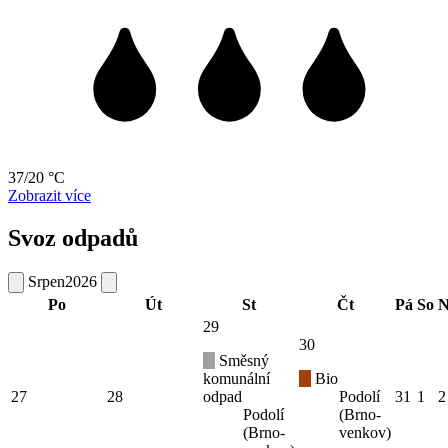
37/20 °C
Zobrazit více
Svoz odpadů
Srpen
2026
Po
Út
St
Čt
Pá
So
N
29
30
Směsný
komunální
Bio
27
28
odpad
Podolí
31
1
2
Podolí
(Brno-
(Brno-
venkov)