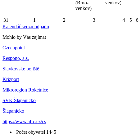
(Brno-
venkov)
venkov)
31
1
2
3
4
5
6
Kalendář svozu odpadu
Mohlo by Vás zajímat
Czechpoint
Respono, a.s.
Slavkovské bojiště
Krizport
Mikroregion Roketnice
SVK Šlapanicko
Šlapanicko
https://www.affc.cz/cs
Počet obyvatel 1445