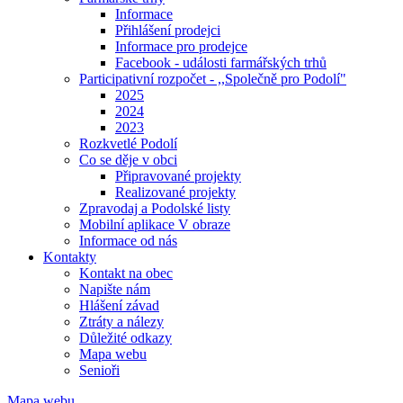
Informace
Přihlášení prodejci
Informace pro prodejce
Facebook - události farmářských trhů
Participativní rozpočet - ,,Společně pro Podolí"
2025
2024
2023
Rozkvetlé Podolí
Co se děje v obci
Připravované projekty
Realizované projekty
Zpravodaj a Podolské listy
Mobilní aplikace V obraze
Informace od nás
Kontakty
Kontakt na obec
Napište nám
Hlášení závad
Ztráty a nálezy
Důležité odkazy
Mapa webu
Senioři
Mapa webu