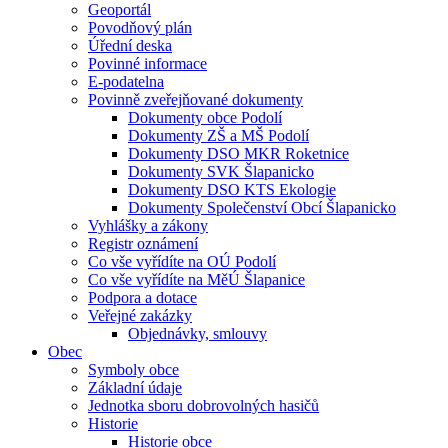
Geoportál
Povodňový plán
Úřední deska
Povinné informace
E-podatelna
Povinně zveřejňované dokumenty
Dokumenty obce Podolí
Dokumenty ZŠ a MŠ Podolí
Dokumenty DSO MKR Roketnice
Dokumenty SVK Šlapanicko
Dokumenty DSO KTS Ekologie
Dokumenty Společenství Obcí Šlapanicko
Vyhlášky a zákony
Registr oznámení
Co vše vyřídíte na OÚ Podolí
Co vše vyřídíte na MěÚ Šlapanice
Podpora a dotace
Veřejné zakázky
Objednávky, smlouvy
Obec
Symboly obce
Základní údaje
Jednotka sboru dobrovolných hasičů
Historie
Historie obce