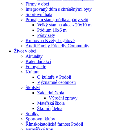
Firmy v obci
Integrovaný dům s chráněnými byty
Sportovní hala
Pronájem stanu, pódia a párty setů
Velký stan na akce - 20x10 m
Pódium 10x6 m
Párty sety
Knihovna Květy Legátové
Audit Family Friendly Community
Život v obci
Aktuality
Kalendář akcí
Fotogalerie
Kultura
O kultuře v Podolí
Významné osobnosti
Školství
Základní škola
Výroční zprávy
Mateřská škola
Školní jídelna
Spolky
Sportovní kluby
Římskokatolická farnost Podolí
Farmářské trhy